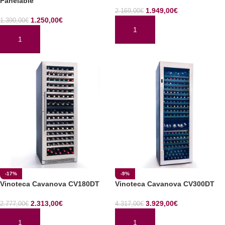
Panelable
1.949,00
€
2.169,00
€
1.250,00
€
1.390,00
€
AÑADIR AL CARRITO
AÑADIR AL CARRITO
-17%
-9%
Vinoteca Cavanova CV180DT
Vinoteca Cavanova CV300DT
2.313,00
€
3.929,00
€
2.777,00
€
4.317,00
€