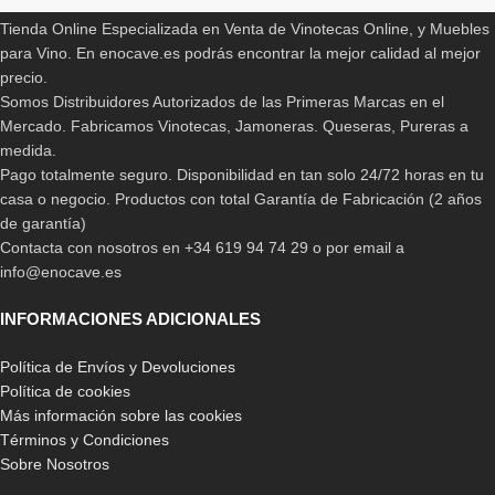
157,00
€
339,00
€
199,99
€
475,00
€
Tienda Online Especializada en Venta de Vinotecas Online, y Muebles
para Vino. En enocave.es podrás encontrar la mejor calidad al mejor
precio.
Somos Distribuidores Autorizados de las Primeras Marcas en el
Mercado. Fabricamos Vinotecas, Jamoneras. Queseras, Pureras a
medida.
Pago totalmente seguro. Disponibilidad en tan solo 24/72 horas en tu
casa o negocio. Productos con total Garantía de Fabricación (2 años
de garantía)
Contacta con nosotros en +34 619 94 74 29 o por email a
info@enocave.es
-16%
-14%
Vinoteca Cavanova
Enfriador Cavanova OW8CD
INFORMACIONES ADICIONALES
CV016CNM
599,00
€
695,00
€
Política de Envíos y Devoluciones
315,90
€
375,00
€
Política de cookies
Más información sobre las cookies
Términos y Condiciones
Sobre Nosotros