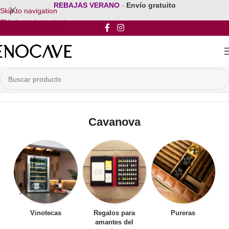
REBAJAS VERANO
-
Envío gratuito
Skip to navigation
Skip to main content
Inicio
/
Por Marca
/
Cavanova
Cavanova
Vinotecas
Regalos para
Pureras
amantes del