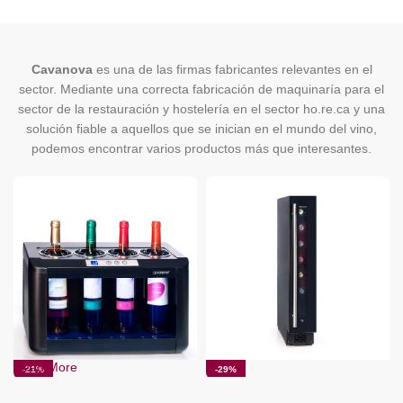
Cavanova
es una de las firmas fabricantes relevantes en el
sector. Mediante una correcta fabricación de maquinaría para el
sector de la restauración y hostelería en el sector ho.re.ca y una
solución fiable a aquellos que se inician en el mundo del vino,
podemos encontrar varios productos más que interesantes.
Read More
-21%
-29%
ENOCAVE.ES
Enfriador Cavanova OW004
Vinoteca Cavanova CV07KT