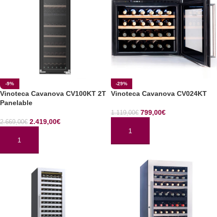
-9%
-29%
Vinoteca Cavanova CV100KT 2T
Vinoteca Cavanova CV024KT
Panelable
799,00
€
1.119,00
€
2.419,00
€
2.669,00
€
AÑADIR AL CARRITO
AÑADIR AL CARRITO