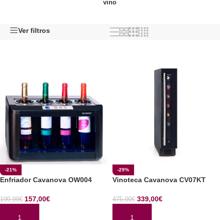
vino
Ver filtros
-21%
-29%
Enfriador Cavanova OW004
Vinoteca Cavanova CV07KT
157,00
€
339,00
€
199,99
€
475,00
€