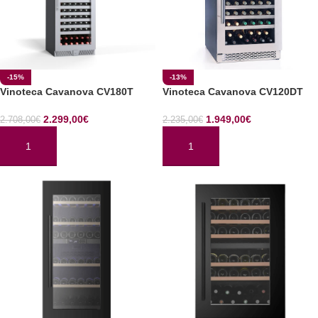
-15%
-13%
Vinoteca Cavanova CV180T
Vinoteca Cavanova CV120DT
2.299,00
€
1.949,00
€
2.708,00
€
2.235,00
€
AÑADIR AL CARRITO
AÑADIR AL CARRITO