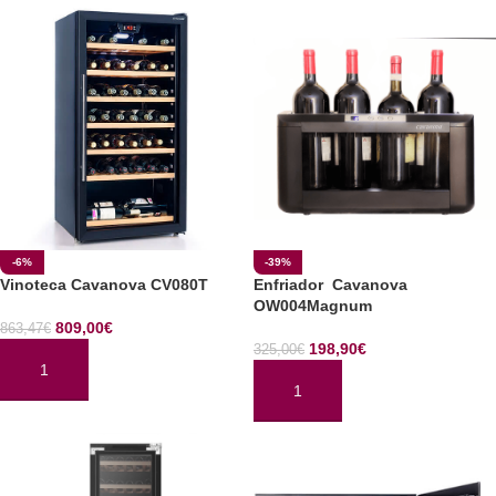
-6%
-39%
Vinoteca Cavanova CV080T
Enfriador Cavanova
OW004Magnum
809,00
€
863,47
€
198,90
€
325,00
€
AÑADIR AL CARRITO
AÑADIR AL CARRITO