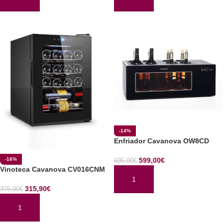
AÑADIR AL CARRITO
AÑADIR AL CARRITO
-14%
Enfriador Cavanova OW8CD
-16%
599,00
€
695,00
€
Vinoteca Cavanova CV016CNM
AÑADIR AL CARRITO
315,90
€
375,00
€
AÑADIR AL CARRITO