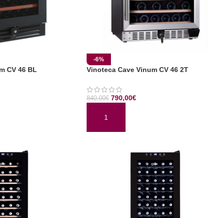
-6%
um CV 46 BL
Vinoteca Cave Vinum CV 46 2T
790,00
€
840,00
€
TO
AÑADIR AL CARRITO