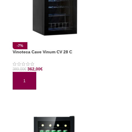
-7%
Vinoteca Cave Vinum CV 28 C
362,00
€
389,00
€
AÑADIR AL CARRITO