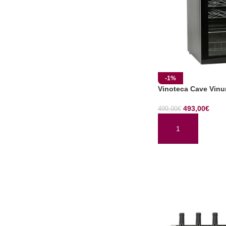
-1%
Vinoteca Cave Vi
493,00
€
499,00
€
AÑADIR AL CARRI