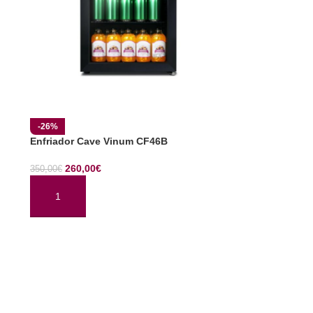
-26%
Enfriador Cave Vinum CF46B
260,00
€
350,00
€
AÑADIR AL CARRITO