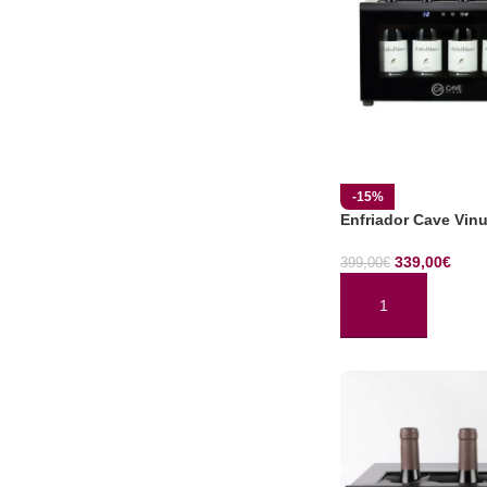
-15%
Enfriador Cave Vi
339,00
€
399,00
€
AÑADIR AL CARRI