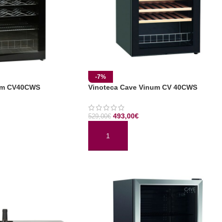
-7%
num CV40CWS
Vinoteca Cave Vinum CV 40CWS
493,00
€
529,00
€
TO
AÑADIR AL CARRITO