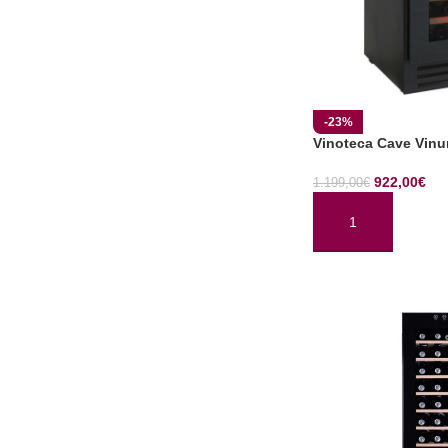
-23%
Vinoteca Cave Vin
922,00
€
1.199,00
€
AÑADIR AL CARRI