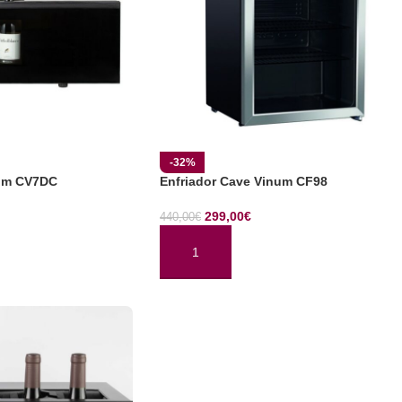
-32%
num CV7DC
Enfriador Cave Vinum CF98
299,00
€
440,00
€
TO
AÑADIR AL CARRITO