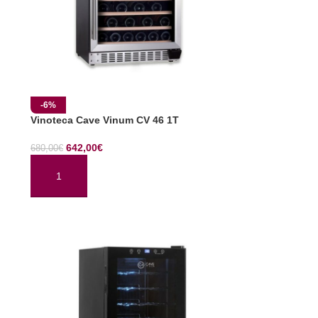
-6%
Vinoteca Cave Vinum CV 46 1T
642,00
€
680,00
€
AÑADIR AL CARRITO