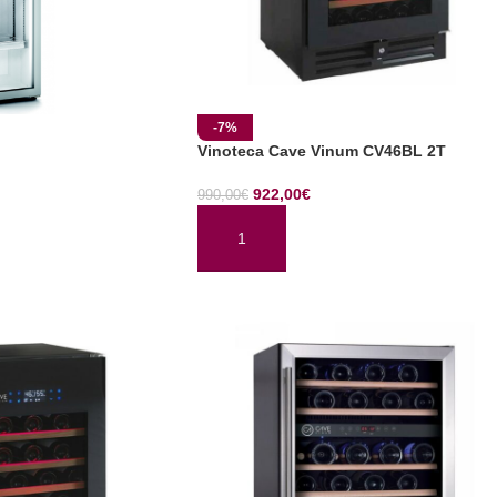
-7%
Vinoteca Cave Vinum CV46BL 2T
922,00
€
990,00
€
TO
AÑADIR AL CARRITO