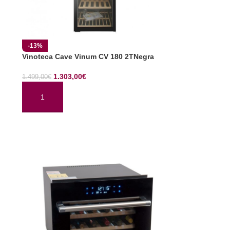
-13%
Vinoteca Cave Vinum CV 180 2TNegra
1.303,00
€
1.499,00
€
AÑADIR AL CARRITO