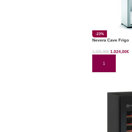
-23%
Nevera Cave Frigo
1.024,00
€
1.331,00
€
AÑADIR AL CARRI