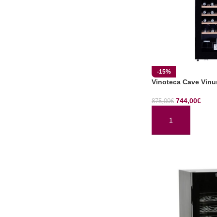
-15%
Vinoteca Cave Vin
744,00
€
875,00
€
AÑADIR AL CARRI