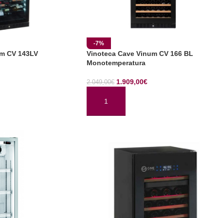
-7%
um CV 143LV
Vinoteca Cave Vinum CV 166 BL
Monotemperatura
1.909,00
€
2.049,00
€
TO
AÑADIR AL CARRITO