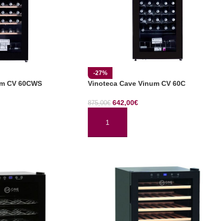
-27%
um CV 60CWS
Vinoteca Cave Vinum CV 60C
642,00
€
875,00
€
TO
AÑADIR AL CARRITO