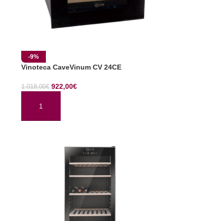
-9%
Vinoteca CaveVinum CV 24CE
922,00
€
1.018,00
€
AÑADIR AL CARRITO