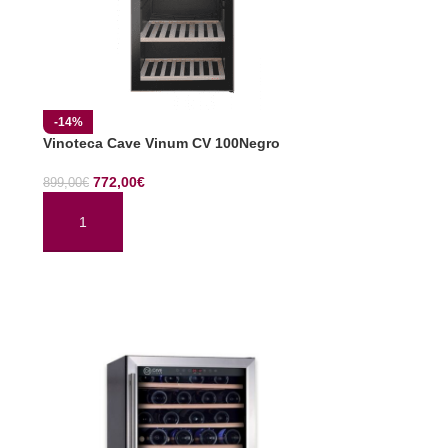
-14%
Vinoteca Cave Vinum CV 100Negro
772,00
€
899,00
€
AÑADIR AL CARRITO