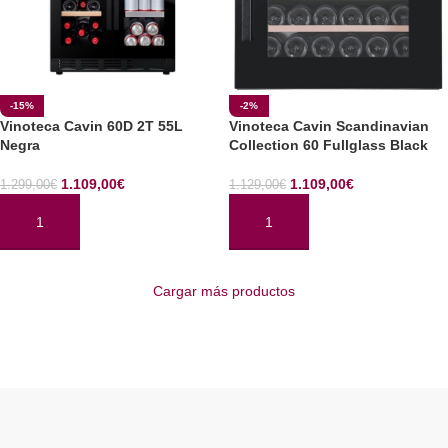
-15%
-2%
Vinoteca Cavin 60D 2T 55L
Vinoteca Cavin Scandinavian
Negra
Collection 60 Fullglass Black
1.109,00
€
1.109,00
€
1.299,00
€
1.129,00
€
AÑADIR AL CARRITO
AÑADIR AL CARRITO
Cargar más productos
Read More
ENOCAVE.ES