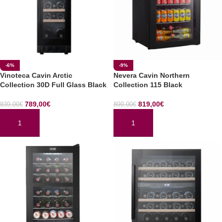
-6%
-9%
Vinoteca Cavin Arctic
Nevera Cavin Northern
Collection 30D Full Glass Black
Collection 115 Black
789,00
€
819,00
€
839,00
€
899,00
€
AÑADIR AL CARRITO
AÑADIR AL CARRITO