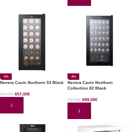
AÑADIR AL CARRITO
-3%
-4%
Nevera Cavin Northern 53 Black
Nevera Cavin Northern
Collection 82 Black
657,00
€
679,00
€
699,00
€
729,00
€
AÑADIR AL CARRITO
AÑADIR AL CARRITO