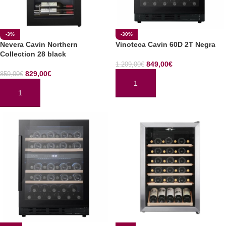
-3%
-30%
Nevera Cavin Northern
Vinoteca Cavin 60D 2T Negra
Collection 28 black
849,00
€
1.209,00
€
829,00
€
859,00
€
AÑADIR AL CARRITO
AÑADIR AL CARRITO