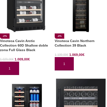
-2%
-4%
Vinoteca Cavin Arctic
Vinoteca Cavin Northern
Collection 60D Shallow doble
Collection 39 Black
zona Full Glass Black
1.069,00
€
1.109,00
€
1.009,00
€
1.029,00
€
AÑADIR AL CARRITO
AÑADIR AL CARRITO