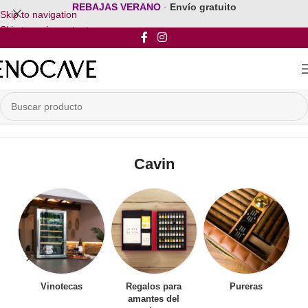
REBAJAS VERANO
-
Envío gratuito
Skip to navigation
Skip to main content
Inicio
/
Por Marca
/
Cavin
Cavin
Vinotecas
Regalos para
Pureras
amantes del