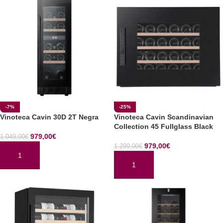
-7%
-25%
Vinoteca Cavin 30D 2T Negra
Vinoteca Cavin Scandinavian
Collection 45 Fullglass Black
979,00
€
1.049,00
€
979,00
€
1.299,00
€
AÑADIR AL CARRITO
AÑADIR AL CARRITO