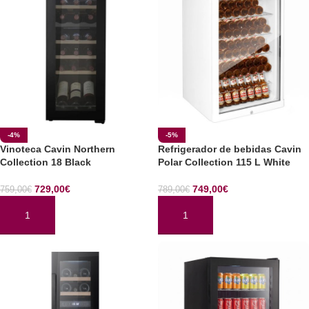
-4%
-5%
Vinoteca Cavin Northern
Refrigerador de bebidas Cavin
Collection 18 Black
Polar Collection 115 L White
729,00
€
749,00
€
759,00
€
789,00
€
AÑADIR AL CARRITO
AÑADIR AL CARRITO