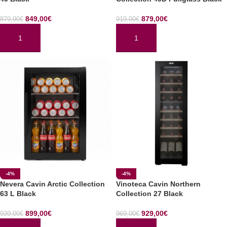
849,00
€
879,00
€
879,00
€
919,00
€
AÑADIR AL CARRITO
AÑADIR AL CARRITO
-4%
-4%
Nevera Cavin Arctic Collection
Vinoteca Cavin Northern
63 L Black
Collection 27 Black
899,00
€
929,00
€
939,00
€
969,00
€