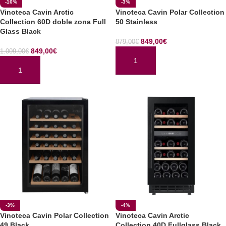
-16%
-3%
Vinoteca Cavin Arctic
Vinoteca Cavin Polar Collection
Collection 60D doble zona Full
50 Stainless
Glass Black
849,00
€
879,00
€
849,00
€
1.009,00
€
AÑADIR AL CARRITO
AÑADIR AL CARRITO
-3%
-4%
Vinoteca Cavin Polar Collection
Vinoteca Cavin Arctic
49 Black
Collection 40D Fullglass Black