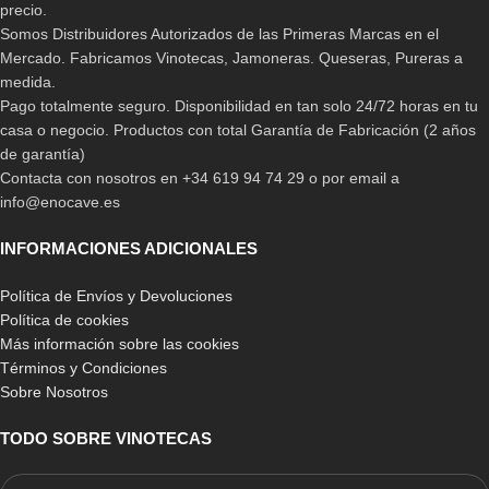
precio.
Somos Distribuidores Autorizados de las Primeras Marcas en el
Mercado. Fabricamos Vinotecas, Jamoneras. Queseras, Pureras a
-22%
-15%
Libro 54 Aromas del Vino Le
Libro 12 Aromas del Vino
medida.
nez du vin
Vinos Tintos Le nez du vin
Pago totalmente seguro. Disponibilidad en tan solo 24/72 horas en tu
casa o negocio. Productos con total Garantía de Fabricación (2 años
269,00
€
68,60
€
345,00
€
81,00
€
de garantía)
Contacta con nosotros en +34 619 94 74 29 o por email a
info@enocave.es
INFORMACIONES ADICIONALES
Política de Envíos y Devoluciones
Política de cookies
Más información sobre las cookies
Términos y Condiciones
Sobre Nosotros
-15%
-15%
Libro 12 Aromas del Vino
Libro 12 Aromas del Vino La
TODO SOBRE VINOTECAS
Vinos Blancos y
Barrica de Roble Nuevo Le
Champagnes Le nez du vin
nez du vin