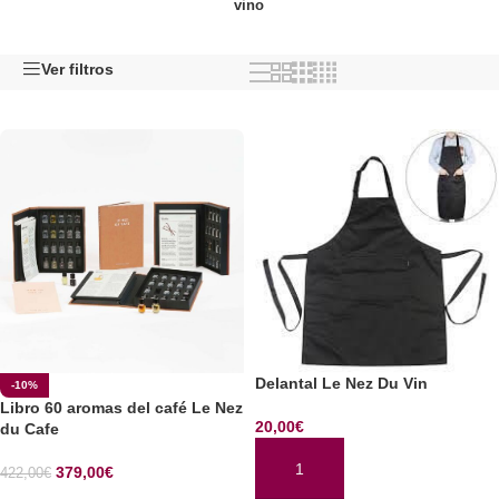
vino
Ver filtros
Delantal Le Nez Du Vin
-10%
Libro 60 aromas del café Le Nez
20,00
€
du Cafe
379,00
€
422,00
€
AÑADIR AL CARRITO