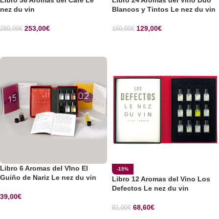
Libro 36 Aromas del Café Le
Libro 24 Aromas del Vino Dúo
nez du vin
Blancos y Tintos Le nez du vin
253,00
€
129,00
€
280,00
€
160,00
€
SELECCIONAR OPCIONES
SELECCIONAR OPCIONES
Libro 6 Aromas del VIno El
-15%
Guiño de Nariz Le nez du vin
Libro 12 Aromas del Vino Los
Defectos Le nez du vin
39,00
€
68,60
€
81,00
€
SELECCIONAR OPCIONES