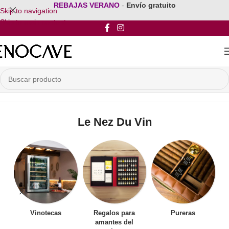
REBAJAS VERANO
-
Envío gratuito
Skip to navigation
Skip to main content
Inicio
/
Por Marca
/
Le Nez Du Vin
Le Nez Du Vin
Vinotecas
Regalos para
Pureras
amantes del