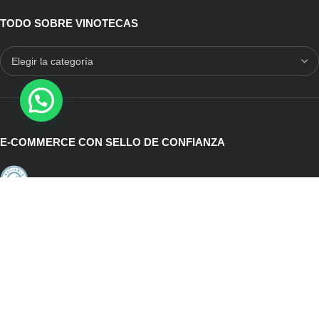
ofrecemos las dimensiones de cada uno de los muebles
.
Esto te otorgará la facilidad de seleccionar cual se acomoda
TODO SOBRE VINOTECAS
mejor al espacio que deseas ocupar; asimismo alguna de las
marcas que manejamos ofrecen la posibilidad de realizarte tu
vinoteca a medida, seleccionando las medidas y materiales que
desees.
Recuerda que no solo nos destacamos por nuestra
vinotecas, sino que podrás contar con nuestra ayuda para
E-COMMERCE CON SELLO DE CONFIANZA
que puedas disfrutar del maravilloso mundo de los vinos, el
cual suma cada día más interesados por la cultura
vitivinícola
. Decide en llevarte a casa un producto de calidad y
amplia durabilidad, donde el almacenamiento, conservación y
envejecimiento de tus botellas sean tu punto de referencia.
Auditoria Externa
ICRONO RELIABLE
Te ofrecemos una gran variedad de marcas, diseños y
acabados por tipo de botellero ideales para la conservación
de tus vinos.
Puedes seleccionarlos pequeños si quieres
MULTICONVERSION
experimentar y adentrarte a esta tendencia, así como también
Mejor Webshop 2017
puede elegir vinotecas medianas, de esquinero, de pared, e
incluso grandes y exuberantes las cuales quedarían perfectas si
i
ICRONO
2019 CREATED BY
CRONO
. Consultora Tecnológica.