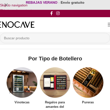
REBAJAS VERANO
-
Envío gratuito
Skip to navigation
Skip to main content
Inicio
/
Por Tipo de Botellero
Por Tipo de Botellero
Vinotecas
Regalos para
Pureras
amantes del