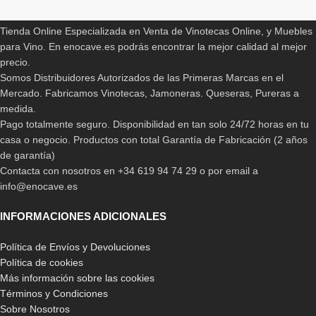
ENOCAVE.ES
Si quieres conocer las diversas marcas por tipo de botellero
Tienda Online Especializada en Venta de Vinotecas Online, y Muebles
no dudes en recurrír a nosotros. Te ofrecemos la mejor
para Vino. En enocave.es podrás encontrar la mejor calidad al mejor
calidad y durabilidad en todos nuestros productos;
precio.
asimismo podrás gozar al máximo todos los beneficios que este
Somos Distribuidores Autorizados de las Primeras Marcas en el
te pueda presentar en tus actividades cotidianas, como pasar un
Mercado. Fabricamos Vinotecas, Jamoneras. Queseras, Pureras a
momento con tu pareja , amigos o familiares y destacar por ser
medida.
un muy buen anfitrión.
Pago totalmente seguro. Disponibilidad en tan solo 24/72 horas en tu
casa o negocio. Productos con total Garantía de Fabricación (2 años
En nuestra Tienda Online te ofrecemos un amplio catálogo
de garantía)
donde podrás consultar todas las características y
Contacta con nosotros en +34 619 94 74 29 o por email a
funciones que poseen cada uno de nuestros productos
.
info@enocave.es
Esto te facilitará seleccionar el mueble ideal para tus espacios,
así como también conocer las distintos modelos que tenemos
INFORMACIONES ADICIONALES
especialmente ti; donde además de mantener tus vinos en
perfecto estado te proporcionara una mejor visión y orden al
Política de Envíos y Devoluciones
momento de seleccionarlo.
Política de cookies
Más información sobre las cookies
Otra de las ventajas que tienes al seleccionar por tipo de
Términos y Condiciones
botellero para vino en nuestra Tienda Online, es que te
Sobre Nosotros