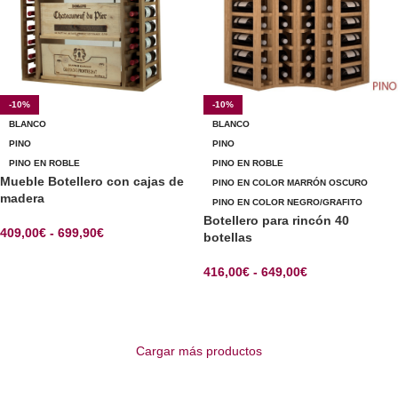
-10%
-10%
BLANCO
BLANCO
PINO
PINO
PINO EN ROBLE
PINO EN ROBLE
Mueble Botellero con cajas de
PINO EN COLOR MARRÓN OSCURO
madera
PINO EN COLOR NEGRO/GRAFITO
Botellero para rincón 40
409,00
€
-
699,90
€
botellas
SELECCIONAR OPCIONES
416,00
€
-
649,00
€
SELECCIONAR OPCIONES
Cargar más productos