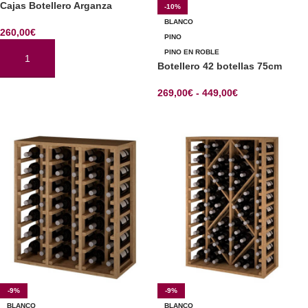
Cajas Botellero Arganza
-10%
BLANCO
260,00
€
PINO
PINO EN ROBLE
AÑADIR AL CARRITO
Botellero 42 botellas 75cm
269,00
€
-
449,00
€
SELECCIONAR OPCIONES
-9%
-9%
BLANCO
BLANCO