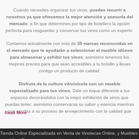
Cuando necesites organizar tus vinos,
puedes recurrir a
nosotros ya que ofrecemos la mejor atención y asesoría del
mercado
, a fin que determines por tipo de botellero la opción
perfecta para resguardar y conservar tus vinos como un experto.
Contamos actualmente con más de
35 marcas reconocidas en
el mercado que te ayudarán a seleccionar el mueble idóneo
para almacenar y exhibir tus vinos
; asimismo tenemos los
mejores precios para que sean accesibles a tu bolsillo y lleves
contigo un producto de calidad.
Disfruta de la cultura vitivinícola con un mueble
especializado para tus vinos.
Dale un toque diferente a tus
espacios decorándolos con la mejor exhibición de vinos que
puedas tener; asimismo conservaras su sabor y esencia mientras
que ayudas a su proceso de envejecimiento con la calidad que
Read More
merecen.
ENOCAVE.ES
Si quieres conocer las diversas marcas por tipo de botellero
Tienda Online Especializada en Venta de Vinotecas Online, y Muebles
no dudes en recurrír a nosotros. Te ofrecemos la mejor