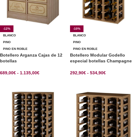
-12%
-10%
BLANCO
BLANCO
PINO
PINO
PINO EN ROBLE
PINO EN ROBLE
Botellero Arganza Cajas de 12
Botellero Modular Godello
botellas
especial botellas Champagne
689,00
€
-
1.135,00
€
292,90
€
-
534,90
€
SELECCIONAR OPCIONES
SELECCIONAR OPCIONES