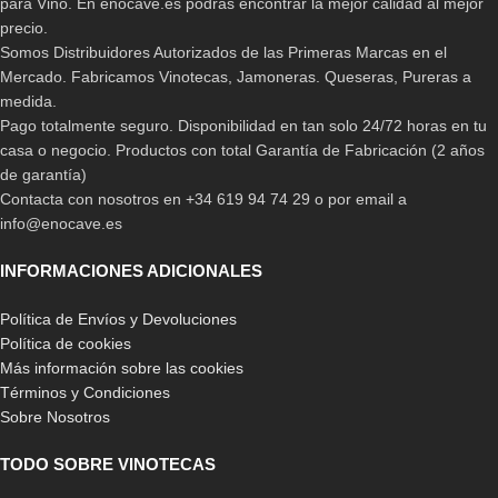
para Vino. En enocave.es podrás encontrar la mejor calidad al mejor
calidad y durabilidad en todos nuestros productos;
precio.
asimismo podrás gozar al máximo todos los beneficios que este
Somos Distribuidores Autorizados de las Primeras Marcas en el
te pueda presentar en tus actividades cotidianas, como pasar un
Mercado. Fabricamos Vinotecas, Jamoneras. Queseras, Pureras a
momento con tu pareja , amigos o familiares y destacar por ser
medida.
un muy buen anfitrión.
Pago totalmente seguro. Disponibilidad en tan solo 24/72 horas en tu
casa o negocio. Productos con total Garantía de Fabricación (2 años
En nuestra Tienda Online te ofrecemos un amplio catálogo
de garantía)
donde podrás consultar todas las características y
Contacta con nosotros en +34 619 94 74 29 o por email a
funciones que poseen cada uno de nuestros productos
.
info@enocave.es
Esto te facilitará seleccionar el mueble ideal para tus espacios,
así como también conocer las distintos modelos que tenemos
INFORMACIONES ADICIONALES
especialmente ti; donde además de mantener tus vinos en
perfecto estado te proporcionara una mejor visión y orden al
Política de Envíos y Devoluciones
momento de seleccionarlo.
Política de cookies
Más información sobre las cookies
Otra de las ventajas que tienes al seleccionar por tipo de
Términos y Condiciones
botellero para vino en nuestra Tienda Online, es que te
Sobre Nosotros
ofrecemos las dimensiones de cada uno de los muebles
.
Esto te otorgará la facilidad de seleccionar cual se acomoda
TODO SOBRE VINOTECAS
mejor al espacio que deseas ocupar; asimismo alguna de las