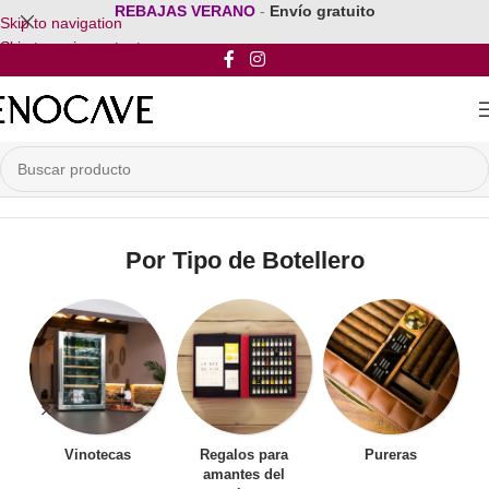
REBAJAS VERANO
-
Envío gratuito
Skip to navigation
Skip to main content
Inicio
/
Por Tipo de Botellero
Por Tipo de Botellero
Vinotecas
Regalos para
Pureras
amantes del