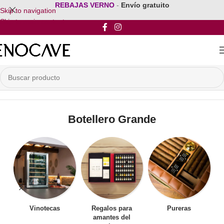
REBAJAS VERNO
-
Envío gratuito
Skip to navigation
Skip to main content
Inicio
/
Por Tipo de Botellero
/
Botellero Grande
Botellero Grande
Vinotecas
Regalos para
Pureras
amantes del