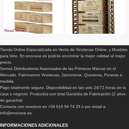
Read More
ENOCAVE.ES
Cajas Botellero Arganza
-10%
Tienda Online Especializada en Venta de Vinotecas Online, y Muebles
BLANCO
260,00
€
para Vino. En enocave.es podrás encontrar la mejor calidad al mejor
PINO
precio.
PINO EN ROBLE
Somos Distribuidores Autorizados de las Primeras Marcas en el
Mueble Botellero con cajas
de madera
Mercado. Fabricamos Vinotecas, Jamoneras. Queseras, Pureras a
medida.
409,00
€
-
699,90
€
Pago totalmente seguro. Disponibilidad en tan solo 24/72 horas en tu
casa o negocio. Productos con total Garantía de Fabricación (2 años
de garantía)
Contacta con nosotros en +34 619 94 74 29 o por email a
info@enocave.es
INFORMACIONES ADICIONALES