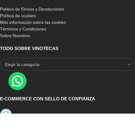
Política de Envíos y Devoluciones
Política de cookies
Más información sobre las cookies
-9%
-7%
Términos y Condiciones
BLANCO
BLANCO
Sobre Nosotros
PINO
PINO
PINO EN ROBLE
PINO EN ROBLE
TODO SOBRE VINOTECAS
Mueble Vinos Cajas de
Botellero Expositor Godello
Madera Arganza
doble altura con 2 filas
expositoras
439,00
€
-
789,90
€
662,46
€
-
975,00
€
E-COMMERCE CON SELLO DE CONFIANZA
Auditoria Externa
ICRONO RELIABLE