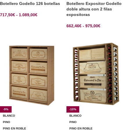
Botellero Godello 126 botellas
Botellero Expositor Godello
doble altura con 2 filas
expositoras
717,50
€
-
1.089,00
€
SELECCIONAR OPCIONES
662,46
€
-
975,00
€
SELECCIONAR OPCIONES
-9%
-10%
BLANCO
BLANCO
PINO
PINO
PINO EN ROBLE
PINO EN ROBLE