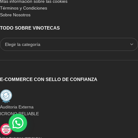
Más información sobre las cookies
Términos y Condiciones
Sobre Nosotros
-11%
-7%
BLANCO
BLANCO
TODO SOBRE VINOTECAS
PINO
PINO
PINO EN ROBLE
PINO EN ROBLE
Botellero Godello 126
Botellero Expositor Godello
botellas
doble altura con 2 filas
expositoras
717,50
€
-
1.089,00
€
662,46
€
-
975,00
€
E-COMMERCE CON SELLO DE CONFIANZA
Auditoria Externa
ICRONO RELIABLE