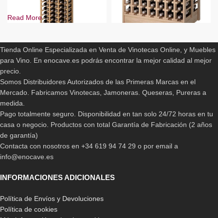
Read More
ENOCAVE.ES
-17%
-11%
Tienda Online Especializada en Venta de Vinotecas Online, y Muebles
BLANCO
BLANCO
para Vino. En enocave.es podrás encontrar la mejor calidad al mejor
PINO
PINO
precio.
PINO EN ROBLE
PINO EN ROBLE
Somos Distribuidores Autorizados de las Primeras Marcas en el
Botellero Expositor 18
PINO EN COLOR MARRÓN OSCURO
marcas
Mercado. Fabricamos Vinotecas, Jamoneras. Queseras, Pureras a
PINO EN COLOR NEGRO/GRAFITO
medida.
Botellero Especial en Isla
1.165,00
€
-
1.548,00
€
para 126 botellas
Pago totalmente seguro. Disponibilidad en tan solo 24/72 horas en tu
casa o negocio. Productos con total Garantía de Fabricación (2 años
717,50
€
-
1.089,00
€
de garantía)
Contacta con nosotros en +34 619 94 74 29 o por email a
info@enocave.es
INFORMACIONES ADICIONALES
Política de Envíos y Devoluciones
Política de cookies