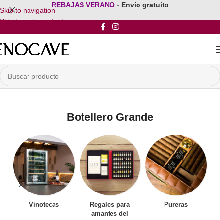
REBAJAS VERANO
-
Envío gratuito
Skip to navigation
Skip to main content
Inicio
/
Por Tipo de Botellero
/
Botellero Grande
Botellero Grande
Vinotecas
Regalos para
Pureras
amantes del