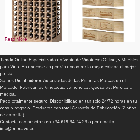
Read More
ENOCAVE.ES
Cajas Botellero Arganza
-11%
Tienda Online Especializada en Venta de Vinotecas Online, y Muebles
BLANCO
260,00
€
para Vino. En enocave.es podrás encontrar la mejor calidad al mejor
PINO
precio.
PINO EN ROBLE
Somos Distribuidores Autorizados de las Primeras Marcas en el
PINO EN COLOR MARRÓN OSCURO
Mercado. Fabricamos Vinotecas, Jamoneras. Queseras, Pureras a
PINO EN COLOR NEGRO/GRAFITO
medida.
Botellero Especial en Isla
para 126 botellas
Pago totalmente seguro. Disponibilidad en tan solo 24/72 horas en tu
casa o negocio. Productos con total Garantía de Fabricación (2 años
717,50
€
-
1.089,00
€
de garantía)
Contacta con nosotros en +34 619 94 74 29 o por email a
info@enocave.es