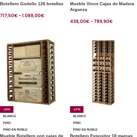
Botellero Godello 126 botellas
Mueble Vinos Cajas de Madera
Arganza
717,50
€
-
1.089,00
€
439,00
€
-
789,90
€
SELECCIONAR OPCIONES
SELECCIONAR OPCIONES
-10%
-17%
BLANCO
BLANCO
PINO
PINO
PINO EN ROBLE
PINO EN ROBLE
Mueble Botellero con cajas de
Botellero Expositor 18 marcas