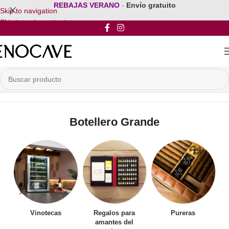
REBAJAS VERANO
-
Envío gratuito
Skip to navigation
Skip to main content
Inicio
/
Por Tipo de Botellero
/
Botellero Grande
Botellero Grande
Vinotecas
Regalos para
Pureras
amantes del