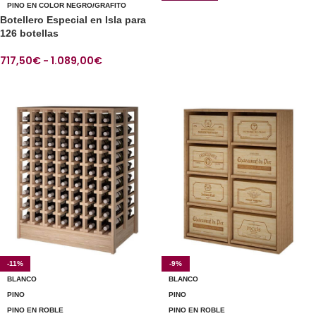
PINO EN COLOR NEGRO/GRAFITO
Botellero Especial en Isla para
126 botellas
717,50
€
-
1.089,00
€
SELECCIONAR OPCIONES
-11%
-9%
BLANCO
BLANCO
PINO
PINO
PINO EN ROBLE
PINO EN ROBLE