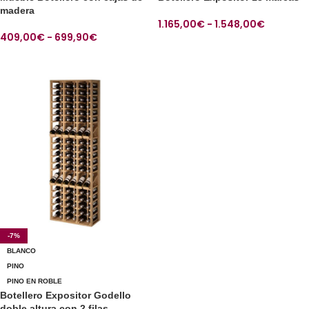
madera
1.165,00
€
-
1.548,00
€
409,00
€
-
699,90
€
SELECCIONAR OPCIONES
SELECCIONAR OPCIONES
-7%
BLANCO
PINO
PINO EN ROBLE
Botellero Expositor Godello
doble altura con 2 filas