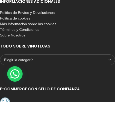
INFORMACIONES ADICIONALES
Política de Envíos y Devoluciones
Política de cookies
Más información sobre las cookies
Términos y Condiciones
Sobre Nosotros
-11%
-9%
BLANCO
BLANCO
TODO SOBRE VINOTECAS
PINO
PINO
PINO EN ROBLE
PINO EN ROBLE
Botellero Godello 126
Mueble Vinos Cajas de
botellas
Madera Arganza
717,50
€
-
1.089,00
€
439,00
€
-
789,90
€
E-COMMERCE CON SELLO DE CONFIANZA
Auditoria Externa