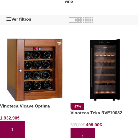
vino
Ver filtros
Vinoteca Vicave Optima
-17%
Vinoteca Teka RVF10032
1.932,90
€
499,00
€
599,00
€
AÑADIR AL CARRITO