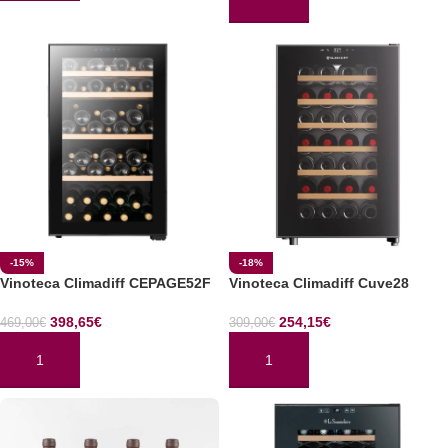
AÑADIR AL CARRITO
-15%
-18%
Vinoteca Climadiff CEPAGE52F
Vinoteca Climadiff Cuve28
398,65
€
254,15
€
469,00
€
309,00
€
AÑADIR AL CARRITO
AÑADIR AL CARRITO