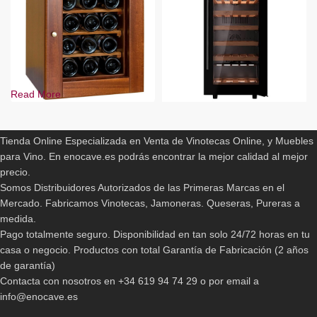
Read More
ENOCAVE.ES
Vinoteca Vicave Optima
-17%
Vinoteca Teka RVF10032
1.932,90
€
Tienda Online Especializada en Venta de Vinotecas Online, y Muebles
499,00
€
599,00
€
para Vino. En enocave.es podrás encontrar la mejor calidad al mejor
precio.
Somos Distribuidores Autorizados de las Primeras Marcas en el
Mercado. Fabricamos Vinotecas, Jamoneras. Queseras, Pureras a
medida.
Pago totalmente seguro. Disponibilidad en tan solo 24/72 horas en tu
casa o negocio. Productos con total Garantía de Fabricación (2 años
de garantía)
Contacta con nosotros en +34 619 94 74 29 o por email a
info@enocave.es