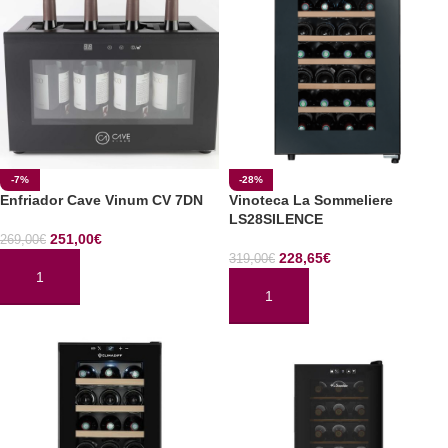
-7%
-28%
Enfriador Cave Vinum CV 7DN
Vinoteca La Sommeliere
LS28SILENCE
251,00
€
269,00
€
228,65
€
319,00
€
AÑADIR AL CARRITO
AÑADIR AL CARRITO