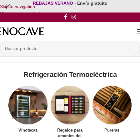
REBAJAS VERANO
-
Envío gratuito
Skip to navigation
Skip to main content
Inicio
/
Por Tipo de Refrigeracion
/
Refrigeración Termoeléctrica
Refrigeración Termoeléctrica
Vinotecas
Regalos para
Pureras
amantes del