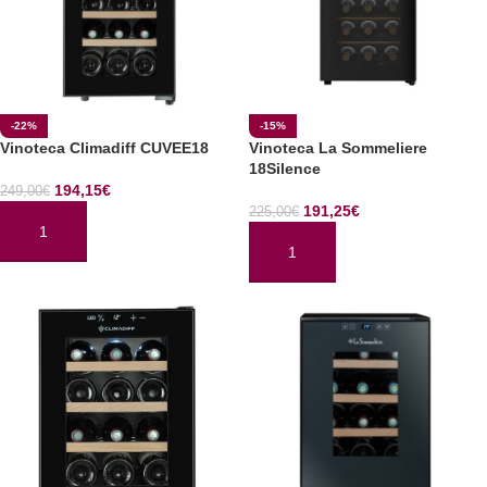
-22%
-15%
Vinoteca Climadiff CUVEE18
Vinoteca La Sommeliere
18Silence
194,15
€
249,00
€
191,25
€
225,00
€
AÑADIR AL CARRITO
AÑADIR AL CARRITO