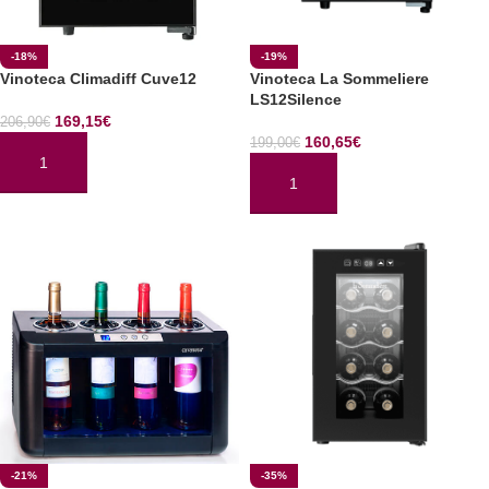
-18%
-19%
Vinoteca Climadiff Cuve12
Vinoteca La Sommeliere
LS12Silence
169,15
€
206,90
€
160,65
€
199,00
€
AÑADIR AL CARRITO
AÑADIR AL CARRITO
-21%
-35%