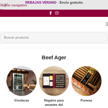
REBAJAS VERANO
-
Envío gratuito
Skip to navigation
Skip to main content
Inicio
/
Cámaras de Maduración de Carne
/
Beef Ager
Beef Ager
Vinotecas
Regalos para
Pureras
amantes del