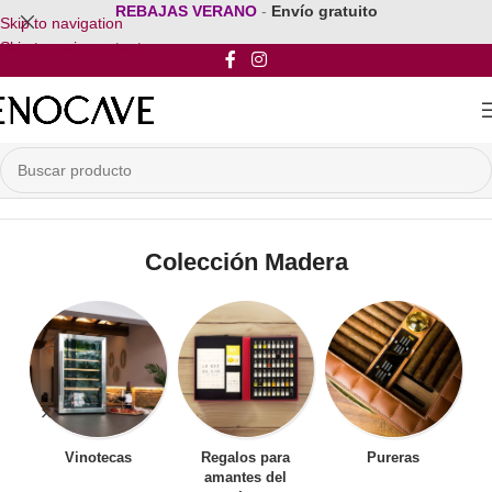
REBAJAS VERANO
-
Envío gratuito
Skip to navigation
Skip to main content
Inicio
/
Mobiliario para vinos
/
Muebles para Vinos
/
Colección Madera
Colección Madera
Vinotecas
Regalos para
Pureras
amantes del