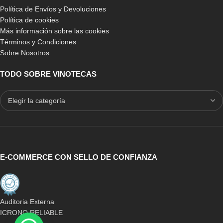
Política de Envíos y Devoluciones
Política de cookies
Más información sobre las cookies
Términos y Condiciones
Sobre Nosotros
-10%
-9%
BLANCO
BLANCO
TODO SOBRE VINOTECAS
PINO
PINO
PINO EN ROBLE
PINO EN ROBLE
Mueble Botellero con cajas
Mueble Vinos Cajas de
de madera
Madera Arganza
409,00
€
-
699,90
€
439,00
€
-
789,90
€
Estas colecciones están adaptadas para instalaciones de
hostelería, en negocios del sector ho.re.ca así como para
E-COMMERCE CON SELLO DE CONFIANZA
viviendas o estancias de particulares.
El envío de cualquiera de estos productos está incluído y además
se envían ya montados.
Auditoria Externa
ICRONO RELIABLE
Los muebles botelleros para vinos de nuestra colección madera