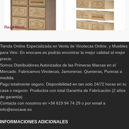
Read More
ENOCAVE.ES
Tienda Online Especializada en Venta de Vinotecas Online, y Muebles
Cajas Botellero Arganza
para Vino. En enocave.es podrás encontrar la mejor calidad al mejor
-12%
precio.
BLANCO
260,00
€
Somos Distribuidores Autorizados de las Primeras Marcas en el
PINO
Mercado. Fabricamos Vinotecas, Jamoneras. Queseras, Pureras a
PINO EN ROBLE
Botellero Arganza Cajas de 12
medida.
botellas
Pago totalmente seguro. Disponibilidad en tan solo 24/72 horas en tu
casa o negocio. Productos con total Garantía de Fabricación (2 años
689,00
€
-
1.135,00
€
de garantía)
Contacta con nosotros en +34 619 94 74 29 o por email a
info@enocave.es
INFORMACIONES ADICIONALES