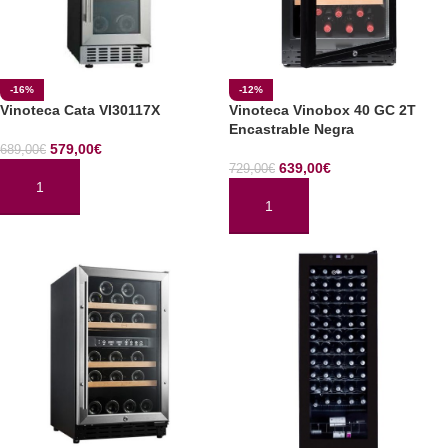
-16%
-12%
Vinoteca Cata VI30117X
Vinoteca Vinobox 40 GC 2T
Encastrable Negra
579,00
€
689,00
€
639,00
€
729,00
€
AÑADIR AL CARRITO
AÑADIR AL CARRITO