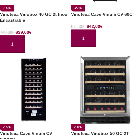
-15%
-27%
Vinoteca Vinobox 40 GC 2t Inox
Vinoteca Cave Vinum CV 60C
Encastrable
642,00
€
875,00
€
639,00
€
749,00
€
AÑADIR AL CARRITO
AÑADIR AL CARRITO
-15%
-10%
Vinoteca Cave Vinum CV
Vinoteca Vinobox 50 GC 2T