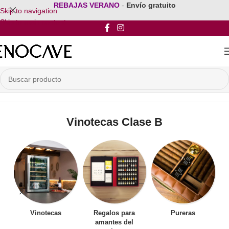
REBAJAS VERANO
-
Envío gratuito
Skip to navigation
Skip to main content
Inicio
/
Por Clasificación Energética
/
Vinotecas Clase B
Vinotecas Clase B
Vinotecas
Regalos para
Pureras
amantes del