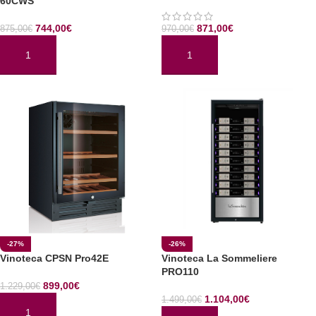
60CWS
744,00
€
871,00
€
875,00
€
970,00
€
AÑADIR AL CARRITO
AÑADIR AL CARRITO
-27%
-26%
Vinoteca CPSN Pro42E
Vinoteca La Sommeliere
PRO110
899,00
€
1.229,00
€
1.104,00
€
1.499,00
€