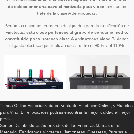
lo cual le convierte en
una de las mejores opciones a la hora
de seleccionar una cava climatizada para vinos,
sin que se
trate de la clase A de vinotecas.
Según los estatutos europeos designados para la clasificación de
vinotecas,
esta clase pertenece al grupo de consumo medio,
constituido por vinotecas clase A y vinotecas clase B,
donde
el gasto eléctrico que realizan oscila entre el 90 % y el 110%.
Read More
ENOCAVE.ES
Tienda Online Especializada en Venta de Vinotecas Online, y Muebles
para Vino. En enocave.es podrás encontrar la mejor calidad al mejor
precio.
-21%
-7%
Enfriador Cavanova OW004
Enfriador Cave Vinum CV 7DN
Somos Distribuidores Autorizados de las Primeras Marcas en el
Mercado. Fabricamos Vinotecas, Jamoneras. Queseras, Pureras a