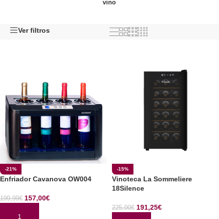
vino
Ver filtros
-21%
-15%
Enfriador Cavanova OW004
Vinoteca La Sommeliere
18Silence
157,00
€
199,99
€
191,25
€
225,00
€