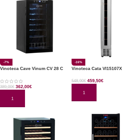
-7%
-16%
Vinoteca Cave Vinum CV 28 C
Vinoteca Cata VI15107X
459,50
€
548,90
€
362,00
€
389,00
€
AÑADIR AL CARRITO
AÑADIR AL CARRITO