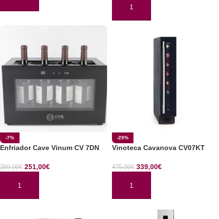
AÑADIR AL CARRITO
AÑADIR AL CARRITO
-7%
-29%
Enfriador Cave Vinum CV 7DN
Vinoteca Cavanova CV07KT
251,00
€
339,00
€
269,00
€
475,00
€
AÑADIR AL CARRITO
AÑADIR AL CARRITO