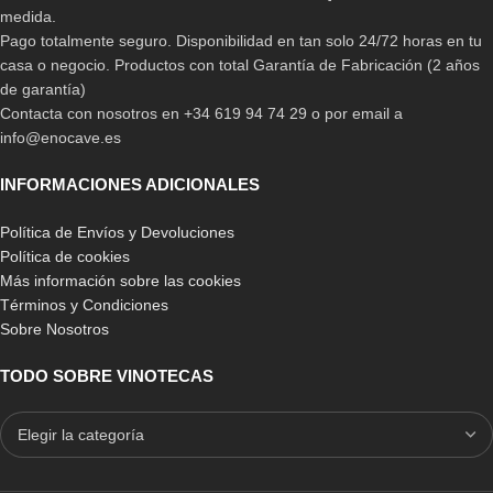
157,00
€
251,00
€
199,99
€
269,00
€
medida.
Pago totalmente seguro. Disponibilidad en tan solo 24/72 horas en tu
casa o negocio. Productos con total Garantía de Fabricación (2 años
de garantía)
Contacta con nosotros en +34 619 94 74 29 o por email a
info@enocave.es
INFORMACIONES ADICIONALES
Política de Envíos y Devoluciones
Política de cookies
-5%
-16%
Más información sobre las cookies
Nevera Cavin Outdoor
Vinoteca Cata VI15107X
Términos y Condiciones
Collection 51D Stainless
Sobre Nosotros
459,50
€
548,90
€
1.599,00
€
1.680,00
€
TODO SOBRE VINOTECAS