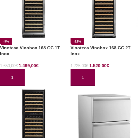
-9%
-12%
Vinoteca Vinobox 168 GC 1T
Vinoteca Vinobox 168 GC 2T
Inox
Inox
1.499,00
€
1.520,00
€
1.650,00
€
1.725,00
€
AÑADIR AL CARRITO
AÑADIR AL CARRITO