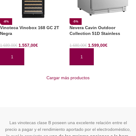
-8%
-5%
Vinoteca Vinobox 168 GC 2T
Nevera Cavin Outdoor
Negra
Collection 51D Stainless
1.557,00
€
1.599,00
€
1.689,00
€
1.680,00
€
AÑADIR AL CARRITO
AÑADIR AL CARRITO
Cargar más productos
Las vinotecas clase B poseen una excelente relación entre el
precio a pagar y el rendimiento aportado por el electrodoméstico,