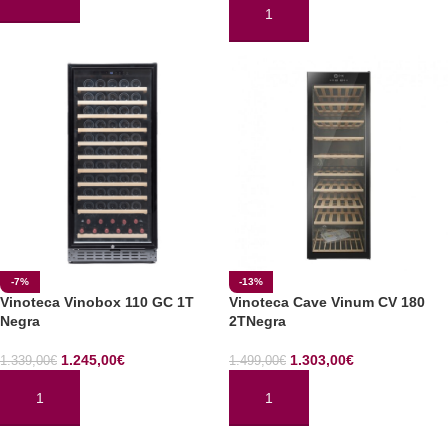
AÑADIR AL CARRITO
AÑADIR AL CARRITO
-7%
-13%
Vinoteca Vinobox 110 GC 1T
Vinoteca Cave Vinum CV 180
Negra
2TNegra
1.245,00
€
1.303,00
€
1.339,00
€
1.499,00
€
AÑADIR AL CARRITO
AÑADIR AL CARRITO