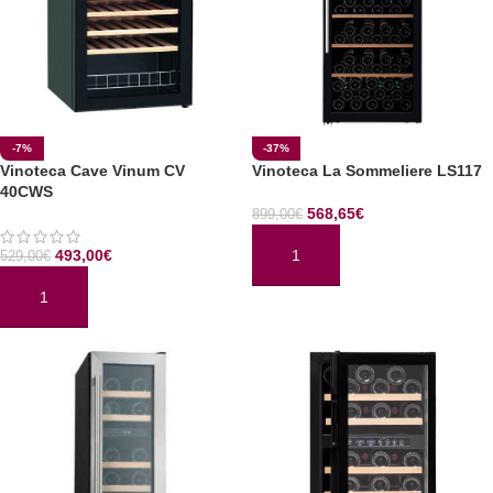
-7%
-37%
Vinoteca Cave Vinum CV
Vinoteca La Sommeliere LS117
40CWS
568,65
€
899,00
€
493,00
€
529,00
€
AÑADIR AL CARRITO
AÑADIR AL CARRITO