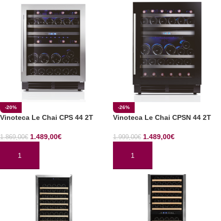
-20%
-26%
Vinoteca Le Chai CPS 44 2T
Vinoteca Le Chai CPSN 44 2T
1.489,00
€
1.489,00
€
1.869,00
€
1.999,00
€
AÑADIR AL CARRITO
AÑADIR AL CARRITO