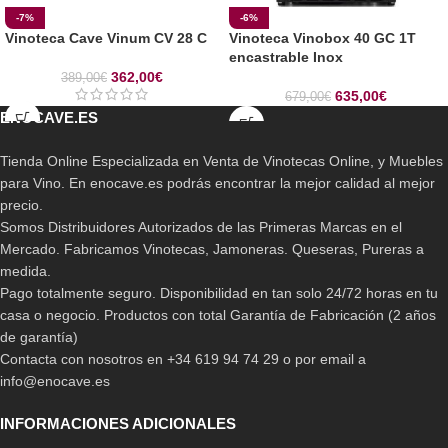
-7%
-6%
Vinoteca Cave Vinum CV 28 C
Vinoteca Vinobox 40 GC 1T
encastrable Inox
362,00
€
389,00
€
635,00
€
679,00
€
ENOCAVE.ES
Tienda Online Especializada en Venta de Vinotecas Online, y Muebles
para Vino. En enocave.es podrás encontrar la mejor calidad al mejor
precio.
Somos Distribuidores Autorizados de las Primeras Marcas en el
Mercado. Fabricamos Vinotecas, Jamoneras. Queseras, Pureras a
medida.
Pago totalmente seguro. Disponibilidad en tan solo 24/72 horas en tu
casa o negocio. Productos con total Garantía de Fabricación (2 años
de garantía)
Contacta con nosotros en +34 619 94 74 29 o por email a
info@enocave.es
INFORMACIONES ADICIONALES