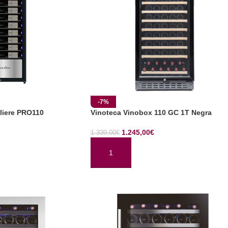
-7%
liere PRO110
Vinoteca Vinobox 110 GC 1T Negra
1.245,00
€
1.339,00
€
TO
AÑADIR AL CARRITO