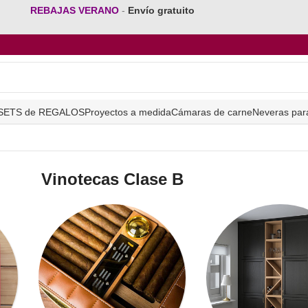
REBAJAS VERANO
-
Envío gratuito
SETS de REGALOS
Proyectos a medida
Cámaras de carne
Neveras par
Vinotecas Clase B