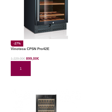
-27%
Vinoteca CPSN Pro42E
899,00
€
1.229,00
€
AÑADIR AL CARRITO