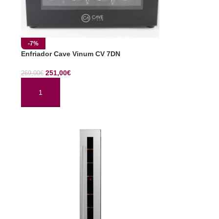
-7%
Enfriador Cave Vinum CV 7DN
251,00
€
269,00
€
AÑADIR AL CARRITO