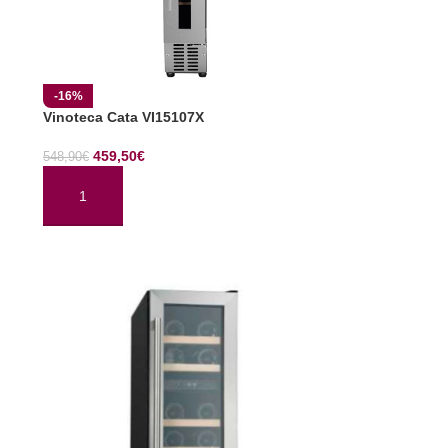
-16%
Vinoteca Cata VI15107X
459,50
€
548,90
€
AÑADIR AL CARRITO