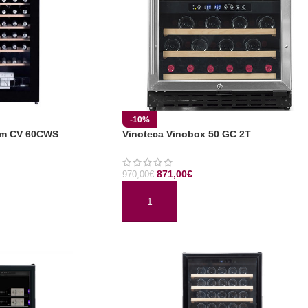
-10%
um CV 60CWS
Vinoteca Vinobox 50 GC 2T
871,00
€
970,00
€
TO
AÑADIR AL CARRITO