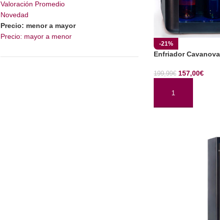
Valoración Promedio
Novedad
Precio: menor a mayor
Precio: mayor a menor
-21%
Enfriador Cavanov
157,00
€
199,99
€
AÑADIR AL CARRI