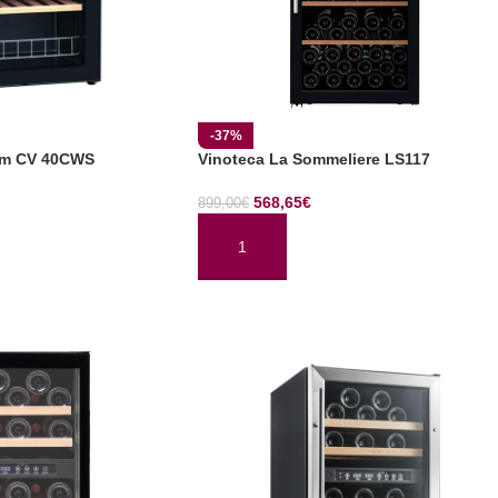
-37%
um CV 40CWS
Vinoteca La Sommeliere LS117
568,65
€
899,00
€
AÑADIR AL CARRITO
TO