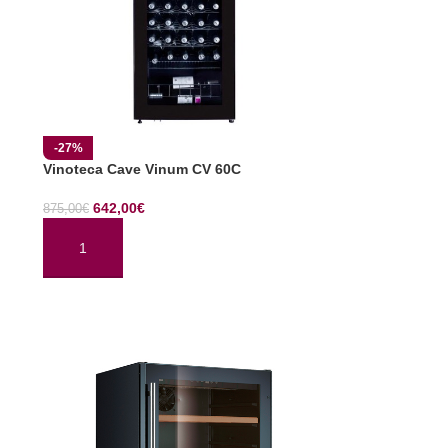
-27%
Vinoteca Cave Vinum CV 60C
642,00
€
875,00
€
AÑADIR AL CARRITO