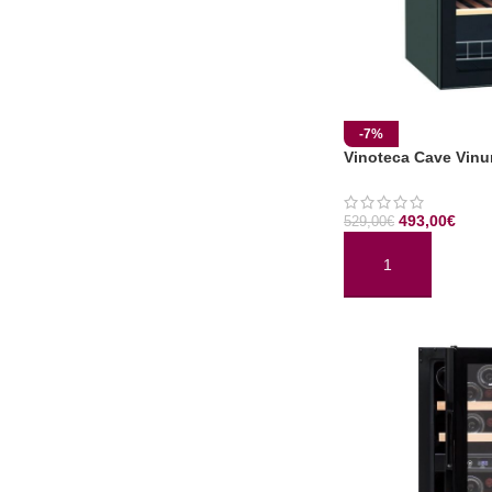
-7%
Vinoteca Cave Vin
493,00
€
529,00
€
AÑADIR AL CARRI