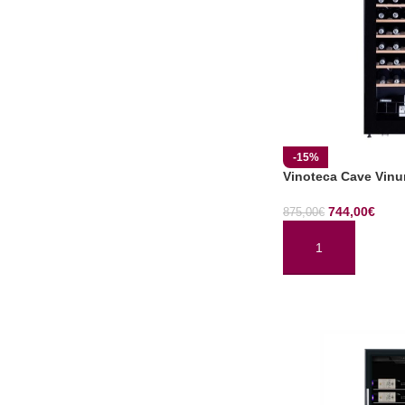
-15%
Vinoteca Cave Vin
744,00
€
875,00
€
AÑADIR AL CARRI