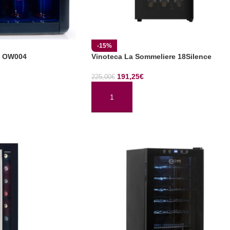
-15%
a OW004
Vinoteca La Sommeliere 18Silence
191,25
€
225,00
€
TO
AÑADIR AL CARRITO