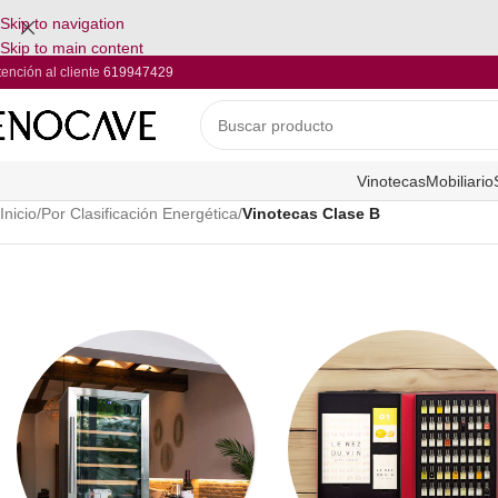
Skip to navigation
Skip to main content
tención al cliente
619947429
Vinotecas
Mobiliario
Inicio
/
Por Clasificación Energética
/
Vinotecas Clase B