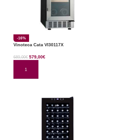
-16%
Vinoteca Cata VI30117X
579,00
€
689,00
€
AÑADIR AL CARRITO