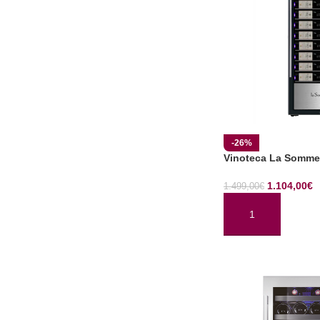
-26%
Vinoteca La Somme
1.104,00
€
1.499,00
€
AÑADIR AL CARRI