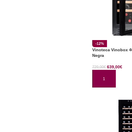
-12%
Vinoteca Vinobox 4
Negra
639,00
€
729,00
€
AÑADIR AL CARRI