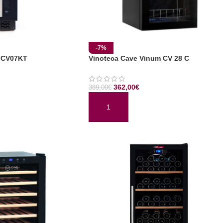
-7%
 CV07KT
Vinoteca Cave Vinum CV 28 C
362,00
€
389,00
€
TO
AÑADIR AL CARRITO