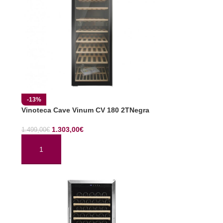
-13%
Vinoteca Cave Vinum CV 180 2TNegra
1.303,00
€
1.499,00
€
AÑADIR AL CARRITO