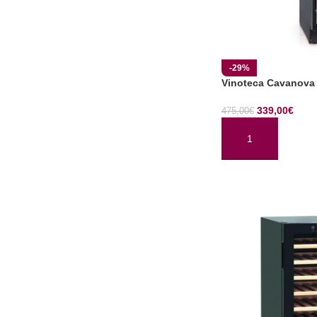
-29%
Vinoteca Cavanova
339,00
€
475,00
€
AÑADIR AL CARRI