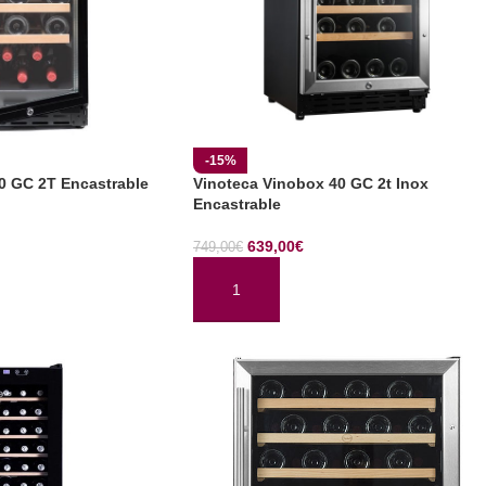
-15%
0 GC 2T Encastrable
Vinoteca Vinobox 40 GC 2t Inox
Encastrable
639,00
€
749,00
€
TO
AÑADIR AL CARRITO