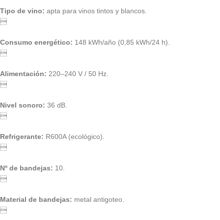
Tipo de vino:
apta para vinos tintos y blancos.

Consumo energético:
148 kWh/año (0,85 kWh/24 h).

Alimentación:
220–240 V / 50 Hz.

Nivel sonoro:
36 dB.

Refrigerante:
R600A (ecológico).

Nº de bandejas:
10.

Material de bandejas:
metal antigoteo.
