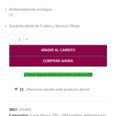
Ambientalmente ecológica

Garantía oficial de 3 años y Servicio Oficial.
AÑADIR AL CARRITO
COMPRAR AHORA
¿Tiene alguna duda con este producto?
21
¡Personas viendo este producto ahora!
SKU:
CV-60C
Categorías:
Cave Vinum
,
050 - 099 botellas
,
Refrigeración