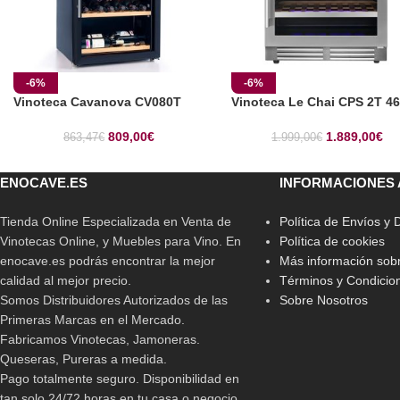
-6%
-6%
Vinoteca Cavanova CV080T
Vinoteca Le Chai CPS 2T 4
809,00
€
1.889,00
€
863,47
€
1.999,00
€
ENOCAVE.ES
INFORMACIONES 
Tienda Online Especializada en Venta de
Política de Envíos y
Vinotecas Online, y Muebles para Vino. En
Política de cookies
enocave.es podrás encontrar la mejor
Más información sobr
calidad al mejor precio.
Términos y Condicio
Somos Distribuidores Autorizados de las
Sobre Nosotros
Primeras Marcas en el Mercado.
Fabricamos Vinotecas, Jamoneras.
Queseras, Pureras a medida.
Pago totalmente seguro. Disponibilidad en
tan solo 24/72 horas en tu casa o negocio.