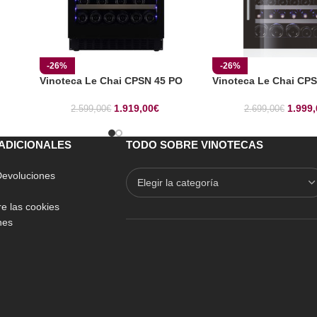
-26%
-26%
6
Vinoteca Le Chai CPSN 45 PO
Vinoteca Le Chai CPS
1.919,00
€
1.999,
2.599,00
€
2.699,00
€
ADICIONALES
TODO SOBRE VINOTECAS
 Devoluciones
e las cookies
nes