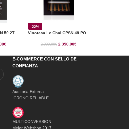
-22%
-11%
N 50 2T
Vinoteca Le Chai CPSN 49 PO
Vinoteca Le Ch
00
€
2.350,00
€
2.999,00
€
3.299,00
€
E-COMMERCE CON SELLO DE
CONFIANZA
Auditoria Externa
ICRONO RELIABLE
MULTICONVERSION
Mejor Webshop 2017