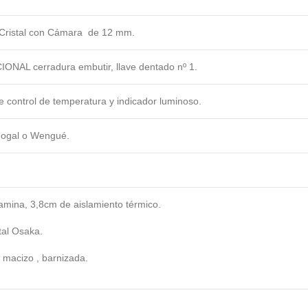
 Cristal con Cámara de 12 mm.
ONAL cerradura embutir, llave dentado nº 1.
de control de temperatura y indicador luminoso.
Nogal o Wengué.
mina, 3,8cm de aislamiento térmico.
tal Osaka.
e macizo , barnizada.