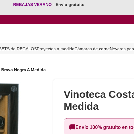
REBAJAS VERANO
-
Envío gratuito
SETS de REGALOS
Proyectos a medida
Cámaras de carne
Neveras par
 Brava Negra A Medida
Vinoteca Cost
Medida
🚚
Envío 100% gratuito en t