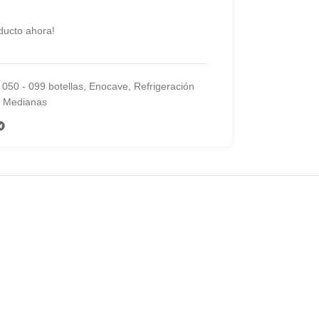
ducto ahora!
050 - 099 botellas
,
Enocave
,
Refrigeración
s Medianas