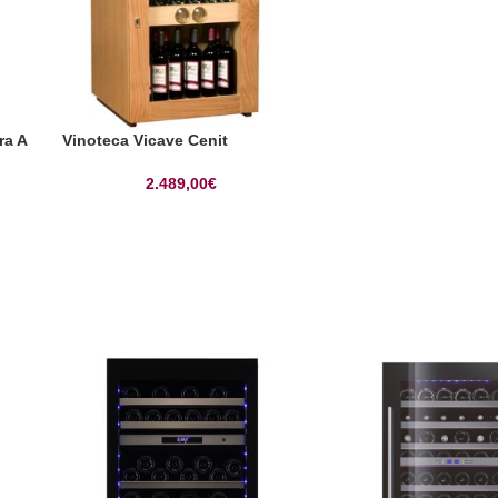
ra A
Vinoteca Vicave Cenit
2.489,00
€