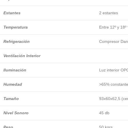
Estantes
2 estantes
Temperatura
Entre 12º y 18º 
Refrigeración
Compresor Dan
Ventilación Interior
Iluminación
Luz interior O
Humedad
>65% constant
Tamaño
93x60x62,5 (ce
Nivel Sonoro
45 db
Peso
50 kgrs.