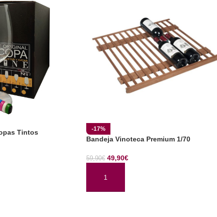
-17%
Copas Tintos
Bandeja Vinoteca Premium 1/70
49,90
€
59,90
€
TO
AÑADIR AL CARRITO