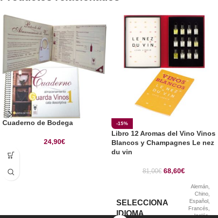
Cuaderno de Bodega
-15%
Libro 12 Aromas del Vino Vinos
24,90
€
Blancos y Champagnes Le nez
du vin
68,60
€
81,00
€
Alemán
,
Chino
,
Español
,
SELECCIONA
Francés
,
IDIOMA
Inglés
,