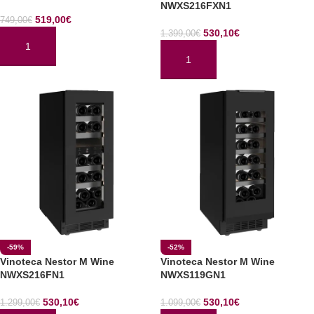
NWXS216FXN1
519,00
€
749,00
€
530,10
€
1.399,00
€
AÑADIR AL CARRITO
AÑADIR AL CARRITO
-59%
-52%
Vinoteca Nestor M Wine
Vinoteca Nestor M Wine
NWXS216FN1
NWXS119GN1
530,10
€
530,10
€
1.299,00
€
1.099,00
€