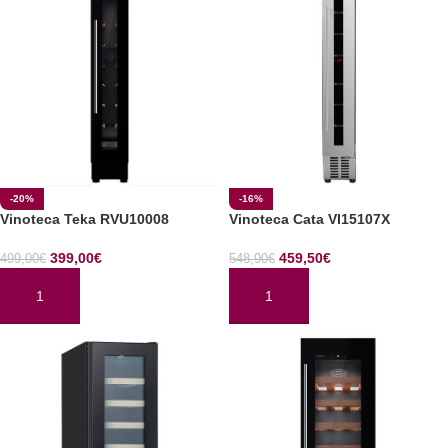
-20%
-16%
Vinoteca Teka RVU10008
Vinoteca Cata VI15107X
399,00
€
459,50
€
499,00
€
548,90
€
AÑADIR AL CARRITO
AÑADIR AL CARRITO