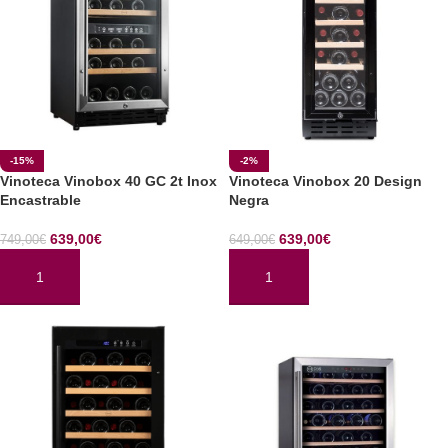
-15%
-2%
Vinoteca Vinobox 40 GC 2t Inox
Vinoteca Vinobox 20 Design
Encastrable
Negra
639,00
€
639,00
€
749,00
€
649,00
€
AÑADIR AL CARRITO
AÑADIR AL CARRITO