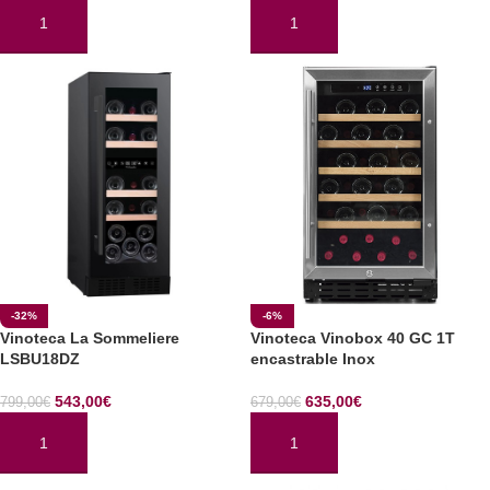
AÑADIR AL CARRITO
AÑADIR AL CARRITO
-32%
-6%
Vinoteca La Sommeliere
Vinoteca Vinobox 40 GC 1T
LSBU18DZ
encastrable Inox
543,00
€
635,00
€
799,00
€
679,00
€
AÑADIR AL CARRITO
AÑADIR AL CARRITO