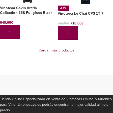
Vinoteca Cavin Arctic
-20%
Collection 15S Fullglass Black
Vinoteca Le Chai CPS 1T 7
649,00
€
718,00
€
899,00
€
AÑADIR AL CARRITO
AÑADIR AL CARRITO
Cargar más productos
Read More
ENOCAVE.ES
Tienda Online Especializada en Venta de Vinotecas Online, y Muebles
para Vino. En enocave.es podrás encontrar la mejor calidad al mejor
precio.