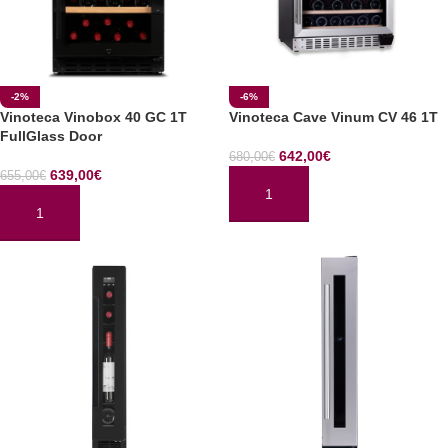
-2%
-6%
Vinoteca Vinobox 40 GC 1T
Vinoteca Cave Vinum CV 46 1T
FullGlass Door
642,00
€
680,00
€
639,00
€
655,00
€
AÑADIR AL CARRITO
AÑADIR AL CARRITO