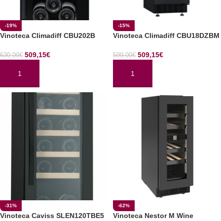
-19%
-15%
Vinoteca Climadiff CBU202B
Vinoteca Climadiff CBU18DZBM
509,15
€
509,15
€
630,00
€
599,00
€
AÑADIR AL CARRITO
AÑADIR AL CARRITO
-31%
-62%
Vinoteca Caviss SLEN120TBE5
Vinoteca Nestor M Wine