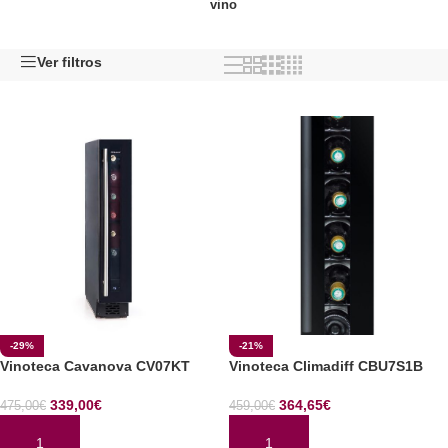
vino
Ver filtros
-29%
-21%
Vinoteca Cavanova CV07KT
Vinoteca Climadiff CBU7S1B
339,00
€
364,65
€
475,00
€
459,00
€