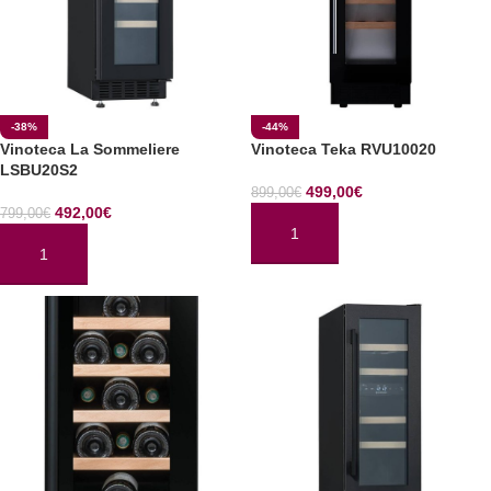
-38%
-44%
Vinoteca La Sommeliere
Vinoteca Teka RVU10020
LSBU20S2
499,00
€
899,00
€
492,00
€
799,00
€
AÑADIR AL CARRITO
AÑADIR AL CARRITO