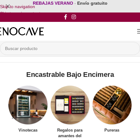
REBAJAS VERANO
-
Envío gratuito
Skip to navigation
Skip to main content
Inicio
/
Vinoteca Encastrable
/
Encastrable Bajo Encimera
Encastrable Bajo Encimera
Vinotecas
Regalos para
Pureras
amantes del