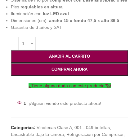
Sistema de frío por
compresor con base antivibraciones
Pies
regulables en altura
Iluminación con
luz LED azul
Dimensiones (cm):
ancho 15 x fondo 47,5 x alto 86,5
Garantía de 3 años y SAT
AÑADIR AL CARRITO
COMPRAR AHORA
¿Tiene alguna duda con este producto?
1
¡Alguien viendo este producto ahora!
Categorías:
Vinotecas Clase A
,
001 - 049 botellas
,
Encastrable Bajo Encimera
,
Refrigeración por Compresor
,