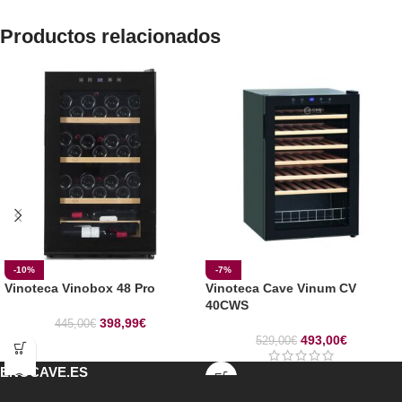
Productos relacionados
-10%
-7%
Vinoteca Vinobox 48 Pro
Vinoteca Cave Vinum CV
40CWS
398,99
€
445,00
€
493,00
€
529,00
€
ENOCAVE.ES