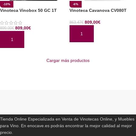
-10%
-6%
Vinoteca Vinobox 50 GC 1T
Vinoteca Cavanova CV080T
809,00
€
863,47
€
809,00
€
899,00
€
AÑADIR AL CARRITO
AÑADIR AL CARRITO
Cargar más productos
Read More
ENOCAVE.ES
Tienda Online Especializada en Venta de Vinotecas Online, y Muebles
para Vino. En enocave.es podrás encontrar la mejor calidad al mejor
precio.