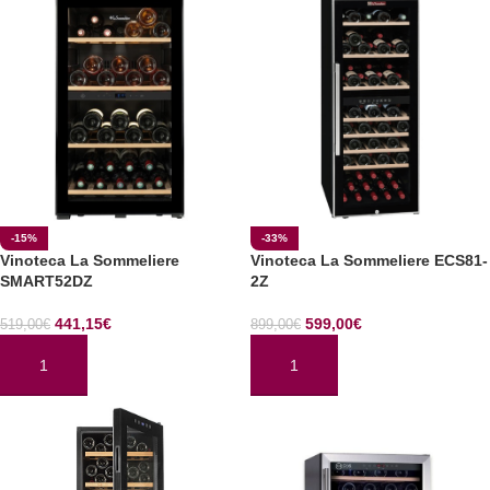
-15%
-33%
Vinoteca La Sommeliere
Vinoteca La Sommeliere ECS81-
SMART52DZ
2Z
441,15
€
599,00
€
519,00
€
899,00
€
AÑADIR AL CARRITO
AÑADIR AL CARRITO