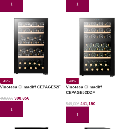
AÑADIR AL CARRITO
AÑADIR AL CARRITO
-15%
-20%
Vinoteca Climadiff CEPAGE52F
Vinoteca Climadiff
CEPAGE52DZF
398,65
€
469,00
€
441,15
€
549,00
€
AÑADIR AL CARRITO
AÑADIR AL CARRITO