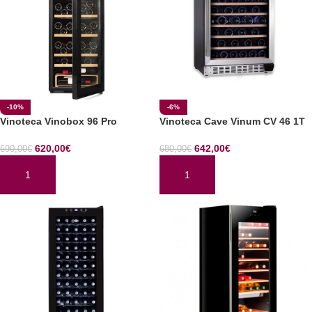
-10%
-6%
Vinoteca Vinobox 96 Pro
Vinoteca Cave Vinum CV 46 1T
620,00
€
642,00
€
690,00
€
680,00
€
AÑADIR AL CARRITO
AÑADIR AL CARRITO