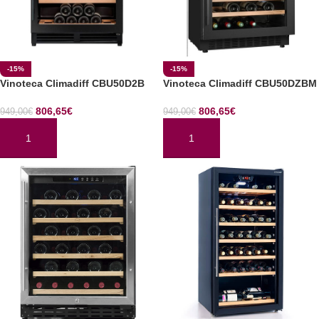
-15%
-15%
Vinoteca Climadiff CBU50D2B
Vinoteca Climadiff CBU50DZBM
806,65
€
806,65
€
949,00
€
949,00
€
AÑADIR AL CARRITO
AÑADIR AL CARRITO