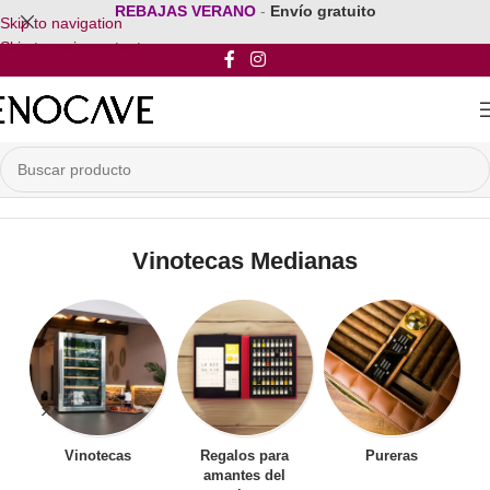
REBAJAS VERANO
-
Envío gratuito
Skip to navigation
Skip to main content
Inicio
/
Por Tamaño de la Vinoteca
/
Vinotecas Medianas
Vinotecas Medianas
Vinotecas
Regalos para
Pureras
amantes del