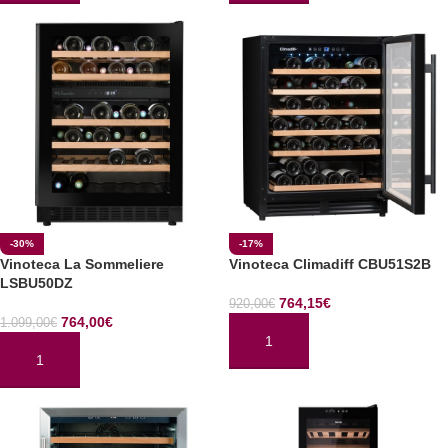
-30%
-17%
Vinoteca La Sommeliere
Vinoteca Climadiff CBU51S2B
LSBU50DZ
764,15
€
920,00
€
764,00
€
1.099,00
€
AÑADIR AL CARRITO
AÑADIR AL CARRITO