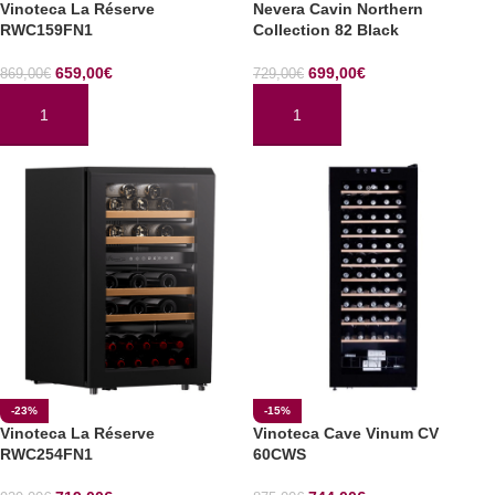
Vinoteca La Réserve
Nevera Cavin Northern
RWC159FN1
Collection 82 Black
659,00
€
699,00
€
869,00
€
729,00
€
AÑADIR AL CARRITO
AÑADIR AL CARRITO
-23%
-15%
Vinoteca La Réserve
Vinoteca Cave Vinum CV
RWC254FN1
60CWS