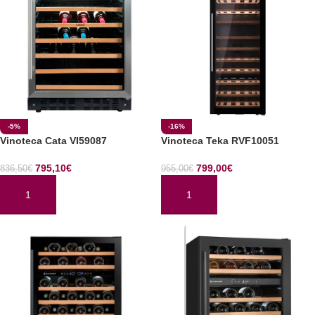
-5%
-16%
Vinoteca Cata VI59087
Vinoteca Teka RVF10051
795,10
€
799,00
€
836,50
€
955,00
€
AÑADIR AL CARRITO
AÑADIR AL CARRITO