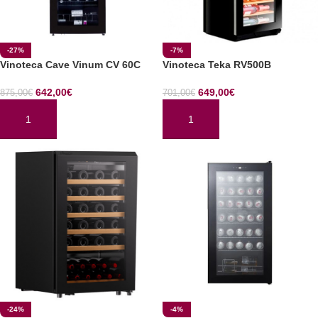
-27%
-7%
Vinoteca Cave Vinum CV 60C
Vinoteca Teka RV500B
642,00
€
649,00
€
875,00
€
701,00
€
AÑADIR AL CARRITO
AÑADIR AL CARRITO
-24%
-4%