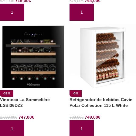
719,00
€
744,00
€
929,00
€
875,00
€
AÑADIR AL CARRITO
AÑADIR AL CARRITO
-32%
-5%
Vinoteca La Sommelière
Refrigerador de bebidas Cavin
LSBI36DZ2
Polar Collection 115 L White
747,00
€
749,00
€
1.099,00
€
789,00
€
AÑADIR AL CARRITO
AÑADIR AL CARRITO