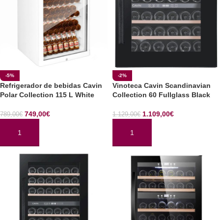
-5%
-2%
Refrigerador de bebidas Cavin
Vinoteca Cavin Scandinavian
Polar Collection 115 L White
Collection 60 Fullglass Black
749,00
€
1.109,00
€
789,00
€
1.129,00
€
AÑADIR AL CARRITO
AÑADIR AL CARRITO