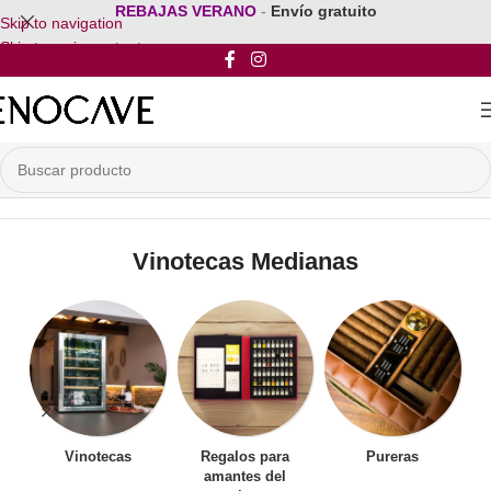
REBAJAS VERANO
-
Envío gratuito
Skip to navigation
Skip to main content
Inicio
/
Por Tamaño de la Vinoteca
/
Vinotecas Medianas
Vinotecas Medianas
Vinotecas
Regalos para
Pureras
amantes del