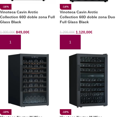
-16%
-14%
Vinoteca Cavin Arctic
Vinoteca Cavin Arctic
Collection 60D doble zona Full
Collection 60D doble zona Duo
Glass Black
Full Glass Black
849,00
€
1.120,00
€
1.009,00
€
1.299,00
€
AÑADIR AL CARRITO
AÑADIR AL CARRITO
-10%
-10%