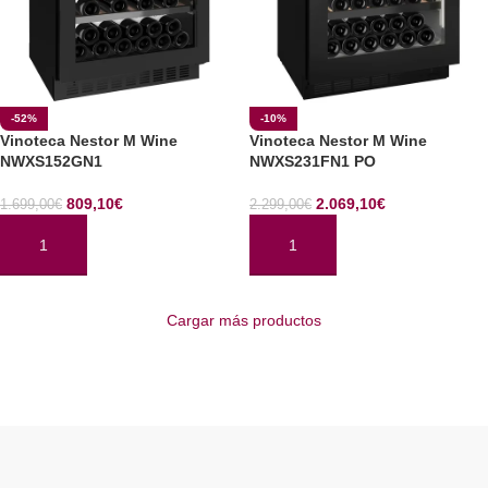
-52%
-10%
Vinoteca Nestor M Wine
Vinoteca Nestor M Wine
NWXS152GN1
NWXS231FN1 PO
809,10
€
2.069,10
€
1.699,00
€
2.299,00
€
AÑADIR AL CARRITO
AÑADIR AL CARRITO
Cargar más productos
Read More
ENOCAVE.ES