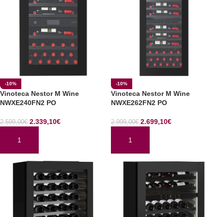
-10%
-10%
Vinoteca Nestor M Wine
Vinoteca Nestor M Wine
NWXE240FN2 PO
NWXE262FN2 PO
2.339,10
€
2.699,10
€
2.599,00
€
2.999,00
€
AÑADIR AL CARRITO
AÑADIR AL CARRITO