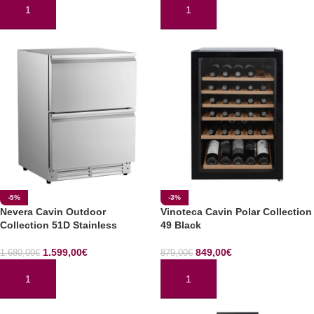
AÑADIR AL CARRITO
AÑADIR AL CARRITO
-5%
-3%
Nevera Cavin Outdoor
Vinoteca Cavin Polar Collection
Collection 51D Stainless
49 Black
1.599,00
€
849,00
€
1.680,00
€
879,00
€
AÑADIR AL CARRITO
AÑADIR AL CARRITO