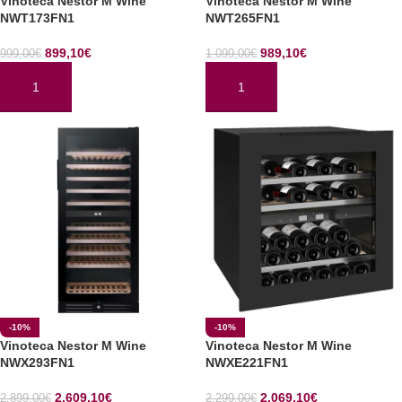
Vinoteca Nestor M Wine
Vinoteca Nestor M Wine
NWT173FN1
NWT265FN1
899,10
€
989,10
€
999,00
€
1.099,00
€
AÑADIR AL CARRITO
AÑADIR AL CARRITO
-10%
-10%
Vinoteca Nestor M Wine
Vinoteca Nestor M Wine
NWX293FN1
NWXE221FN1
2.609,10
€
2.069,10
€
2.899,00
€
2.299,00
€