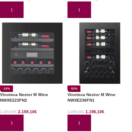
AÑADIR AL CARRITO
AÑADIR AL CARRITO
-10%
-52%
Vinoteca Nestor M Wine
Vinoteca Nestor M Wine
NWXE223FN2
NWXE236FN1
2.159,10
€
1.196,10
€
2.399,00
€
2.499,00
€
AÑADIR AL CARRITO
AÑADIR AL CARRITO