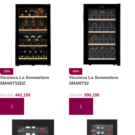
-15%
-26%
Vinoteca La Sommeliere
Vinoteca La Sommeliere
SMART52DZ
SMART52
441,15
€
390,15
€
519,00
€
529,00
€
AÑADIR AL CARRITO
AÑADIR AL CARRITO