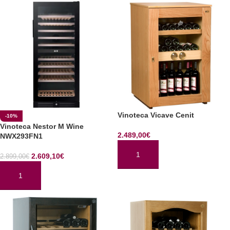
Vinoteca Vicave Cenit
-10%
Vinoteca Nestor M Wine
2.489,00
€
NWX293FN1
2.609,10
€
2.899,00
€
AÑADIR AL CARRITO
AÑADIR AL CARRITO