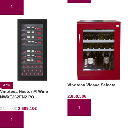
AÑADIR AL CARRITO
Vinoteca Vicave Selecta
-10%
Vinoteca Nestor M Wine
2.650,50
€
NWXE262FN2 PO
2.699,10
€
2.999,00
€
AÑADIR AL CARRITO
AÑADIR AL CARRITO