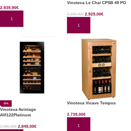
Vinoteca Le Chai CPSB 49 PO
2.939,90
€
2.929,00
€
3.299,00
€
AÑADIR AL CARRITO
AÑADIR AL CARRITO
Vinoteca Vicave Tempus
-5%
Vinoteca Avintage
2.739,00
€
AVI122Platinum
2.849,00
€
2.990,00
€
AÑADIR AL CARRITO