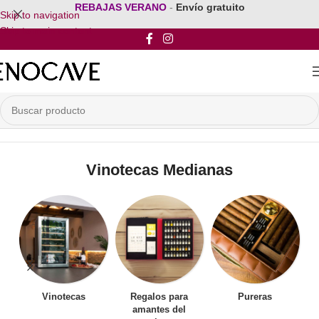
REBAJAS VERANO
-
Envío gratuito
Skip to navigation
Skip to main content
Inicio
/
Por Tamaño de la Vinoteca
/
Vinotecas Medianas
Vinotecas Medianas
Vinotecas
Regalos para
Pureras
amantes del