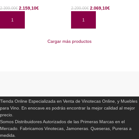
2.159,10
€
2.069,10
€
2.399,00
€
2.299,00
€
AÑADIR AL CARRITO
AÑADIR AL CARRITO
Cargar más productos
Read More
ENOCAVE.ES
Tienda Online Especializada en Venta de Vinotecas Online, y Muebles
para Vino. En enocave.es podrás encontrar la mejor calidad al mejor
precio.
Somos Distribuidores Autorizados de las Primeras Marcas en el
Mercado. Fabricamos Vinotecas, Jamoneras. Queseras, Pureras a
medida.