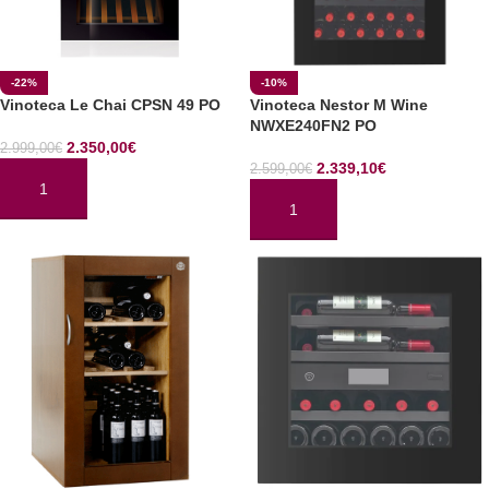
-22%
-10%
Vinoteca Le Chai CPSN 49 PO
Vinoteca Nestor M Wine
NWXE240FN2 PO
2.350,00
€
2.999,00
€
2.339,10
€
2.599,00
€
AÑADIR AL CARRITO
AÑADIR AL CARRITO