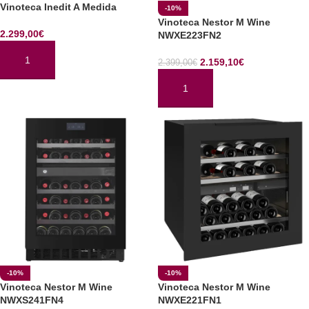
Vinoteca Inedit A Medida
-10%
Vinoteca Nestor M Wine
2.299,00
€
NWXE223FN2
2.159,10
€
2.399,00
€
AÑADIR AL CARRITO
AÑADIR AL CARRITO
-10%
-10%
Vinoteca Nestor M Wine
Vinoteca Nestor M Wine
NWXS241FN4
NWXE221FN1