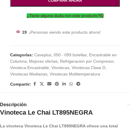
COMPRAR AHORA
¿Tiene alguna duda con este producto?
19
¡Personas viendo este producto ahora!
Categorías:
Caveplus
,
050 - 099 botellas
,
Encastrable en
Columna
,
Mejores ofertas
,
Refrigeración por Compresor
,
Vinoteca Encastrable
,
Vinotecas
,
Vinotecas Clase D
,
Vinotecas Medianas
,
Vinotecas Multitemperatura
Compartir:
Descripción
Vinoteca Le Chai LT895NEGRA
La vinoteca Vinoteca Le Chai LT895NEGRA ofrece una total