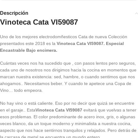
Descripción
Vinoteca Cata VI59087
Uno de los mejores electrodomñesticos Cata de nueva Colección
presentados este 2018 es la
Vinoteca Cata VI59087. Especial
Encastrable Bajo encimera.
Cuántas veces nos ha sucedido que , con pasos lentos pero seguros,
cada uno de nosotros nos dirigimos hacia la cocina en momentos que
marcan nuestra existencia: sed, hambre, o cuando sentimos que nos
ahogamos.. Necesitamos beber. Y cuando te apetece una Copa de
Vino… todo empeora.
No hay vino o está caliente. Eso por no decir que quizá se encuentre
en el garaje.. Esta
Vinoteca Cata VI59087
evitará que vuelvas a tener
esos problemas. El color predominante de acero inox, gris, o algunas
veces blanco, da un toque moderno y minimalista a nuestra cocina,
aspecto que nos hace sentirnos tranquilos y relajados. Pero detrás de
la carcasa de metal se encuentra un mundo entero.