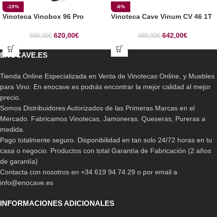
-10%
-6%
Vinoteca Vinobox 96 Pro
Vinoteca Cave Vinum CV 46 1T
620,00
€
642,00
€
690,00
€
680,00
€
ENOCAVE.ES
Tienda Online Especializada en Venta de Vinotecas Online, y Muebles
para Vino. En enocave.es podrás encontrar la mejor calidad al mejor
precio.
Somos Distribuidores Autorizados de las Primeras Marcas en el
Mercado. Fabricamos Vinotecas, Jamoneras. Queseras, Pureras a
medida.
Pago totalmente seguro. Disponibilidad en tan solo 24/72 horas en tu
casa o negocio. Productos con total Garantía de Fabricación (2 años
de garantía)
Contacta con nosotros en +34 619 94 74 29 o por email a
info@enocave.es
INFORMACIONES ADICIONALES