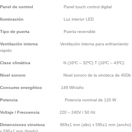
Panel de control
Panel touch control digital
Iluminación
Luz interior LED
Tipo de puerta
Puerta reversible
Ventilación interna
Ventilación interna para enfriamiento
rápido
Clase climática
N (16ºC – 32ºC) T (16ºC – 43ºC)
Nivel sonoro
Nivel sonoro de la vinoteca de 45Db
Consumo energético
149 Wh/año
Potencia
Potencia nominal de 120 W
Voltaje / Frecuencia
220 – 240V / 50 Hz
Dimensiones vinoteca
869±1 mm (alto) x 595±1 mm (ancho)
x 595±1 mm (fondo)