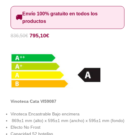
Envío 100% gratuito en todos los
🚚
productos
795,10
€
836,50
€
Vinoteca Cata VI59087
Vinoteca Encastrable Bajo encimera
869±1 mm (alto) x 595±1 mm (ancho) x 595±1 mm (fondo)
Efecto No Frost
Capacidad 52 botellas