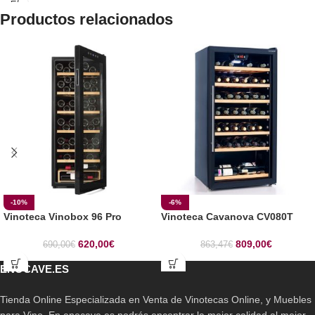
Productos relacionados
-10%
-6%
Vinoteca Vinobox 96 Pro
Vinoteca Cavanova CV080T
620,00
€
809,00
€
690,00
€
863,47
€
ENOCAVE.ES
Tienda Online Especializada en Venta de Vinotecas Online, y Muebles