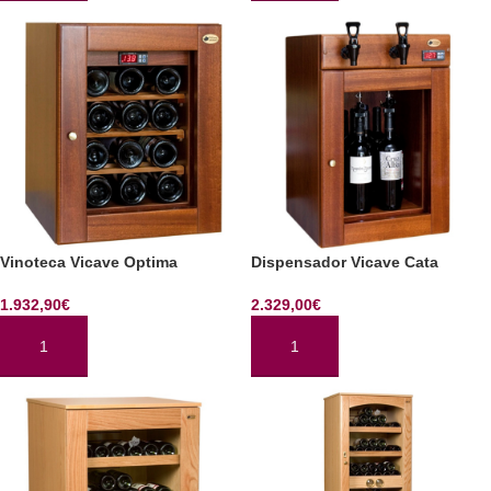
Vinoteca Vicave Optima
Dispensador Vicave Cata
1.932,90
€
2.329,00
€
AÑADIR AL CARRITO
AÑADIR AL CARRITO