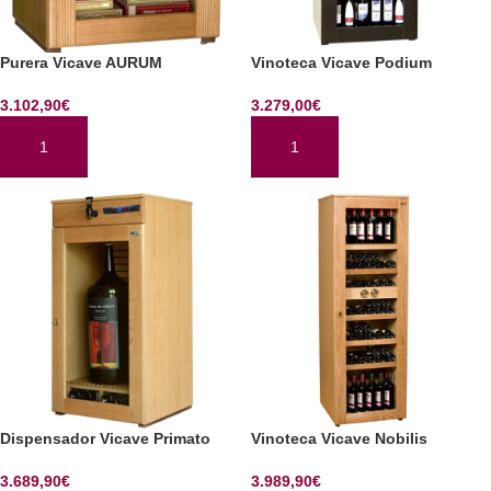
Purera Vicave AURUM
Vinoteca Vicave Podium
3.102,90
€
3.279,00
€
AÑADIR AL CARRITO
AÑADIR AL CARRITO
Dispensador Vicave Primato
Vinoteca Vicave Nobilis
3.689,90
€
3.989,90
€