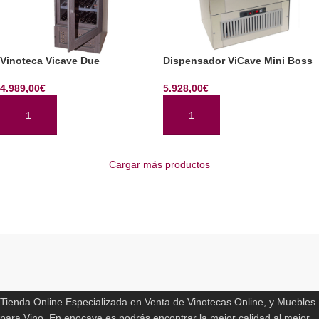
Vinoteca Vicave Due
Dispensador ViCave Mini Boss
4.989,00
€
5.928,00
€
AÑADIR AL CARRITO
AÑADIR AL CARRITO
Cargar más productos
Read More
ENOCAVE.ES
Tienda Online Especializada en Venta de Vinotecas Online, y Muebles
para Vino. En enocave.es podrás encontrar la mejor calidad al mejor