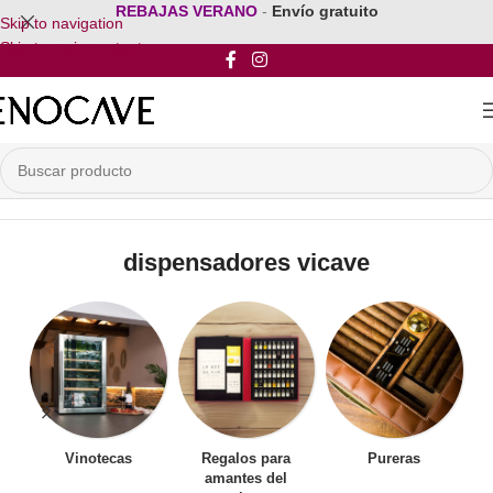
REBAJAS VERANO
-
Envío gratuito
Skip to navigation
Skip to main content
Inicio
/
Productos etiquetados “dispensadores vicave”
dispensadores vicave
Vinotecas
Regalos para
Pureras
amantes del