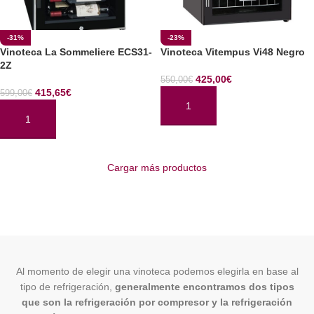
-31%
-23%
Vinoteca La Sommeliere ECS31-
Vinoteca Vitempus Vi48 Negro
2Z
425,00
€
550,00
€
415,65
€
599,00
€
AÑADIR AL CARRITO
AÑADIR AL CARRITO
Cargar más productos
Al momento de elegir una vinoteca podemos elegirla en base al
tipo de refrigeración,
generalmente encontramos dos tipos
que son la refrigeración por compresor y la refrigeración