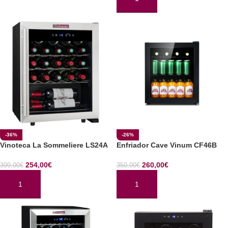
AÑADIR AL CARRITO
-36%
-26%
Vinoteca La Sommeliere LS24A
Enfriador Cave Vinum CF46B
254,00
€
260,00
€
399,00
€
350,00
€
AÑADIR AL CARRITO
AÑADIR AL CARRITO