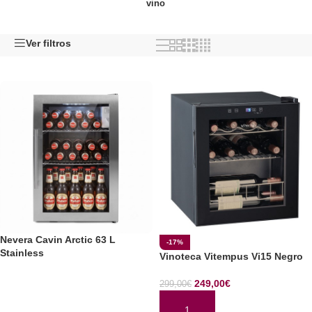
vino
Ver filtros
Nevera Cavin Arctic 63 L
-17%
Stainless
Vinoteca Vitempus Vi15 Negro
249,00
€
299,00
€
LEER MÁS