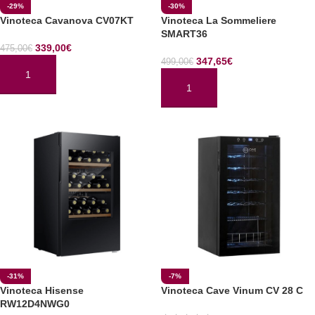
-29%
-30%
Vinoteca Cavanova CV07KT
Vinoteca La Sommeliere
SMART36
339,00
€
475,00
€
347,65
€
499,00
€
AÑADIR AL CARRITO
AÑADIR AL CARRITO
-31%
-7%
Vinoteca Hisense
Vinoteca Cave Vinum CV 28 C
RW12D4NWG0