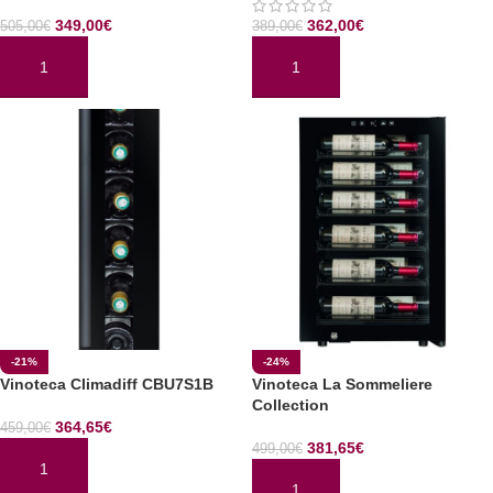
349,00
€
362,00
€
505,00
€
389,00
€
AÑADIR AL CARRITO
AÑADIR AL CARRITO
-21%
-24%
Vinoteca Climadiff CBU7S1B
Vinoteca La Sommeliere
Collection
364,65
€
459,00
€
381,65
€
499,00
€
AÑADIR AL CARRITO