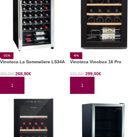
-31%
-6%
Vinoteca La Sommeliere LS34A
Vinoteca Vinobox 16 Pro
268,90
€
299,00
€
389,00
€
319,00
€
AÑADIR AL CARRITO
AÑADIR AL CARRITO