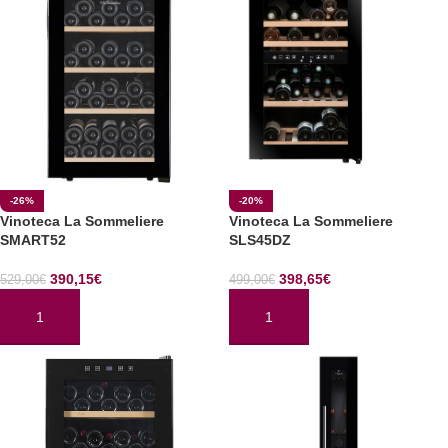
-26%
-20%
Vinoteca La Sommeliere
Vinoteca La Sommeliere
SMART52
SLS45DZ
390,15
€
398,65
€
529,00
€
499,00
€
AÑADIR AL CARRITO
AÑADIR AL CARRITO