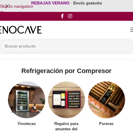
REBAJAS VERANO
-
Envío gratuito
Skip to navigation
Skip to main content
Inicio
/
Por Tipo de Refrigeracion
/
Refrigeración por Compresor
Refrigeración por Compresor
Vinotecas
Regalos para
Pureras
amantes del