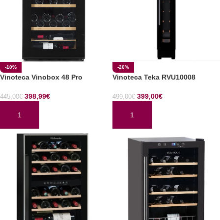
-10%
-20%
Vinoteca Vinobox 48 Pro
Vinoteca Teka RVU10008
398,99
€
399,00
€
445,00
€
499,00
€
AÑADIR AL CARRITO
AÑADIR AL CARRITO