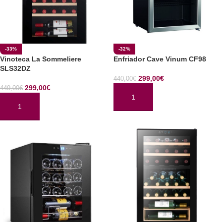
-33%
-32%
Vinoteca La Sommeliere
Enfriador Cave Vinum CF98
SLS32DZ
299,00
€
440,00
€
299,00
€
449,00
€
AÑADIR AL CARRITO
AÑADIR AL CARRITO