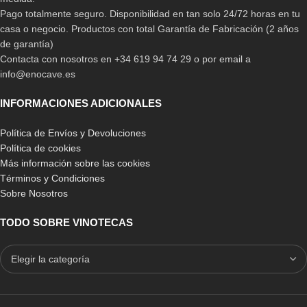
Pago totalmente seguro. Disponibilidad en tan solo 24/72 horas en tu
casa o negocio. Productos con total Garantía de Fabricación (2 años
de garantía)
Contacta con nosotros en +34 619 94 74 29 o por email a
info@enocave.es
Dispensador Vicave Barman
Dispensador Vicave Boss
INFORMACIONES ADICIONALES
7.989,00
€
9.458,00
€
Política de Envíos y Devoluciones
Política de cookies
Una de las primeras características de las vinotecas con
Más información sobre las cookies
refrigeración por compresor, es que
son de tamaños bastante
Términos y Condiciones
grandes,
por lo que en ellas podrás guardar tantas referencias
Sobre Nosotros
como desees pudiendo alargar la vida de tus vinos de la mejor
manera.
TODO SOBRE VINOTECAS
Otra cualidad que destaca en estas vinotecas, es que
podrás
elegir el tipo de temperatura que deseas para la
conservación de tus vinos,
es decir, que dependiendo del tipo
de vino que desees conservar podrás regular la temperatura para