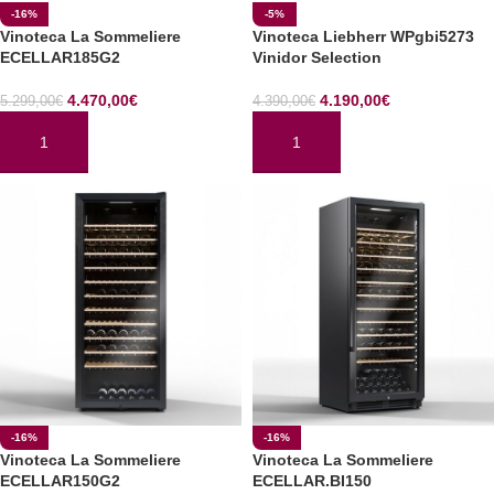
-16%
-5%
Vinoteca La Sommeliere
Vinoteca Liebherr WPgbi5273
ECELLAR185G2
Vinidor Selection
4.470,00
€
4.190,00
€
5.299,00
€
4.390,00
€
AÑADIR AL CARRITO
AÑADIR AL CARRITO
-16%
-16%
Vinoteca La Sommeliere
Vinoteca La Sommeliere
ECELLAR150G2
ECELLAR.BI150