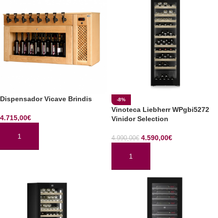
Dispensador Vicave Brindis
-8%
Vinoteca Liebherr WPgbi5272
4.715,00
€
Vinidor Selection
4.590,00
€
4.990,00
€
AÑADIR AL CARRITO
AÑADIR AL CARRITO