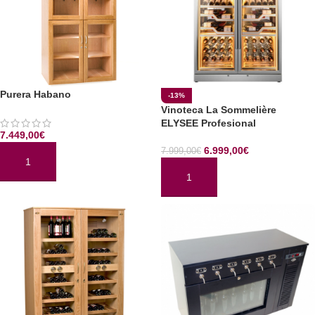
Purera Habano
-13%
Vinoteca La Sommelière
ELYSEE Profesional
7.449,00
€
6.999,00
€
7.999,00
€
AÑADIR AL CARRITO
AÑADIR AL CARRITO