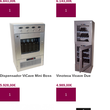
6.843,00
€
6.143,00
€
AÑADIR AL CARRITO
AÑADIR AL CARRITO
Dispensador ViCave Mini Boss
Vinoteca Vicave Due
5.928,00
€
4.989,00
€
AÑADIR AL CARRITO
AÑADIR AL CARRITO