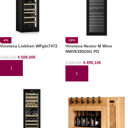
-4%
-10%
Vinoteca Liebherr WPgbi7472
Vinoteca Nestor M Wine
NWVE395GN1 PO
4.508,00
€
4.690,00
€
4.499,10
€
4.999,00
€
AÑADIR AL CARRITO
AÑADIR AL CARRITO