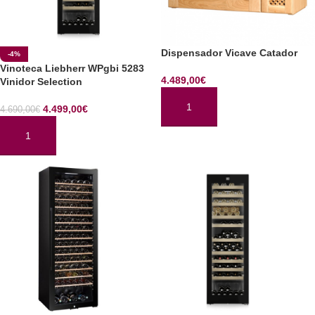
Dispensador Vicave Catador
-4%
Vinoteca Liebherr WPgbi 5283
4.489,00
€
Vinidor Selection
4.499,00
€
4.690,00
€
AÑADIR AL CARRITO
AÑADIR AL CARRITO