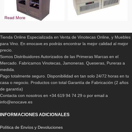
Read More
ENOCAVE.ES
Vinoteca Vicave Platinum
Dispensador Vicave Boss
11.612,00
€
9.458,00
€
Tienda Online Especializada en Venta de Vinotecas Online, y Muebles
para Vino. En enocave.es podrás encontrar la mejor calidad al mejor
precio.
Somos Distribuidores Autorizados de las Primeras Marcas en el
Mercado. Fabricamos Vinotecas, Jamoneras. Queseras, Pureras a
medida.
Pago totalmente seguro. Disponibilidad en tan solo 24/72 horas en tu
casa o negocio. Productos con total Garantía de Fabricación (2 años
de garantía)
Contacta con nosotros en +34 619 94 74 29 o por email a
info@enocave.es
Dispensador Vicave Barman
Dispensador Vicave Nobel
INFORMACIONES ADICIONALES
7.989,00
€
7.942,00
€
Política de Envíos y Devoluciones