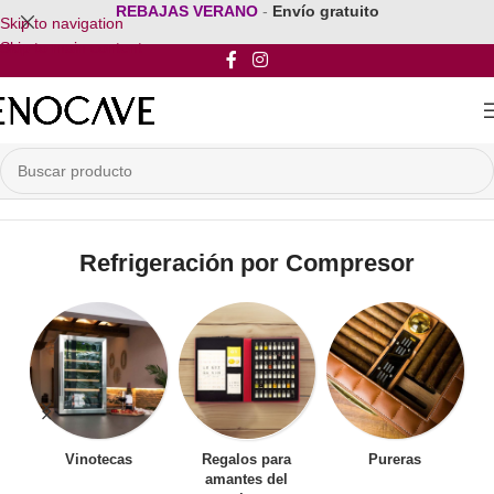
REBAJAS VERANO
-
Envío gratuito
Skip to navigation
Skip to main content
Inicio
/
Por Tipo de Refrigeracion
/
Refrigeración por Compresor
Refrigeración por Compresor
Vinotecas
Regalos para
Pureras
amantes del