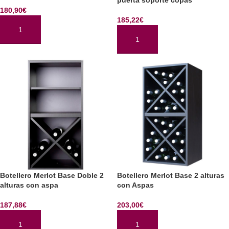
puerta soporte copas
180,90
€
185,22
€
AÑADIR AL CARRITO
AÑADIR AL CARRITO
Botellero Merlot Base Doble 2
Botellero Merlot Base 2 alturas
alturas con aspa
con Aspas
187,88
€
203,00
€
AÑADIR AL CARRITO
AÑADIR AL CARRITO