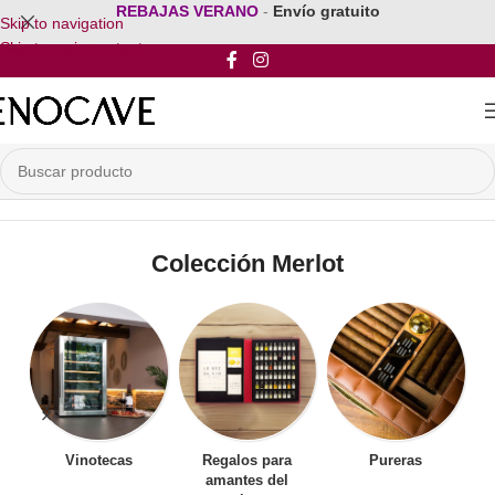
REBAJAS VERANO
-
Envío gratuito
Skip to navigation
Skip to main content
Inicio
/
Mobiliario para vinos
/
Muebles para Vinos
/
Colección Merlot
Colección Merlot
Vinotecas
Regalos para
Pureras
amantes del