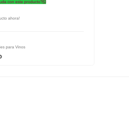
uda con este producto?
ucto ahora!
es para Vinos