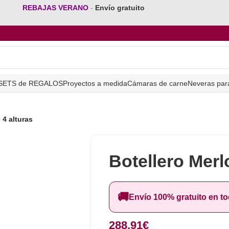
REBAJAS VERANO
-
Envío gratuito
SETS de REGALOS
Proyectos a medida
Cámaras de carne
Neveras par
 4 alturas
Botellero Merl
🚚
Envío 100% gratuito en t
288,91
€