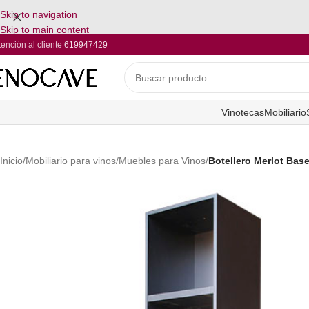
Skip to navigation
Skip to main content
tención al cliente
619947429
Vinotecas
Mobiliario
Inicio
/
Mobiliario para vinos
/
Muebles para Vinos
/
Botellero Merlot Base