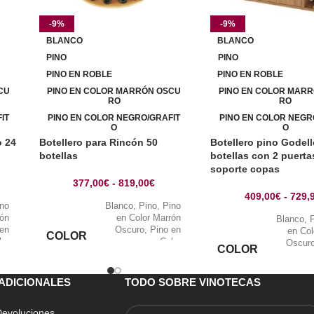
-9%
-9%
BLANCO
BLANCO
PINO
PINO
PINO EN ROBLE
PINO EN ROBLE
CU
PINO EN COLOR MARRÓN OSCU
PINO EN COLOR MAR
RO
RO
IT
PINO EN COLOR NEGRO/GRAFIT
PINO EN COLOR NEGR
O
O
o 24
Botellero para Rincón 50
Botellero pino Godell
botellas
botellas con 2 puerta
soporte copas
377,00
€
-
819,00
€
409,00
€
-
729,
ino
Blanco
,
Pino
,
Pino
rón
en Color Marrón
Blanco
,
 en
Oscuro
,
Pino en
en Col
COLOR
lor
Color
Oscur
COLOR
ino
Negro/Grafito
,
Pino
ble
en Roble
Negro/Gra
ADICIONALES
TODO SOBRE VINOTECAS
 Devoluciones