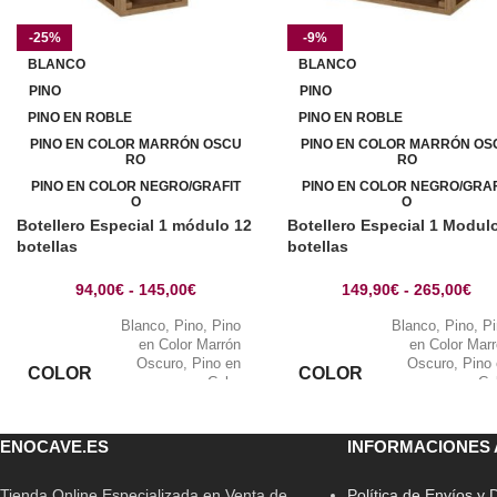
-25%
-9%
BLANCO
BLANCO
PINO
PINO
PINO EN ROBLE
PINO EN ROBLE
PINO EN COLOR MARRÓN OSCU
PINO EN COLOR MARRÓN OS
RO
RO
PINO EN COLOR NEGRO/GRAFIT
PINO EN COLOR NEGRO/GRAF
O
O
Botellero Especial 1 módulo 12
Botellero Especial 1 Modul
botellas
botellas
94,00
€
-
145,00
€
149,90
€
-
265,00
€
Blanco
,
Pino
,
Pino
Blanco
,
Pino
,
P
en Color Marrón
en Color Mar
Oscuro
,
Pino en
Oscuro
,
Pino
COLOR
COLOR
Color
Co
Negro/Grafito
,
Pino
Negro/Grafito
,
P
en Roble
en Ro
ENOCAVE.ES
INFORMACIONES 
Tienda Online Especializada en Venta de
Política de Envíos y