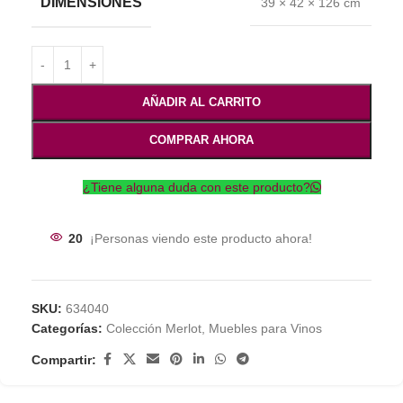
DIMENSIONES
39 × 42 × 126 cm
AÑADIR AL CARRITO
COMPRAR AHORA
¿Tiene alguna duda con este producto?
20
¡Personas viendo este producto ahora!
SKU:
634040
Categorías:
Colección Merlot
,
Muebles para Vinos
Compartir: