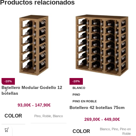
Productos relacionados
-10%
-10%
Botellero Modular Godello 12
BLANCO
botellas
PINO
PINO EN ROBLE
93,00
€
-
147,90
€
Botellero 42 botellas 75cm
COLOR
Pino
,
Roble
,
Blanco
269,00
€
-
449,00
€
Blanco
,
Pino
,
Pino en
COLOR
Roble