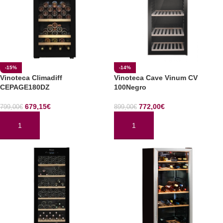
-15%
-14%
Vinoteca Climadiff
Vinoteca Cave Vinum CV
CEPAGE180DZ
100Negro
679,15
€
772,00
€
799,00
€
899,00
€
AÑADIR AL CARRITO
AÑADIR AL CARRITO