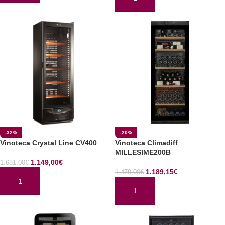
AÑADIR AL CARRITO
-32%
-20%
Vinoteca Crystal Line CV400
Vinoteca Climadiff
MILLESIME200B
1.149,00
€
1.681,00
€
1.189,15
€
1.479,00
€
AÑADIR AL CARRITO
AÑADIR AL CARRITO