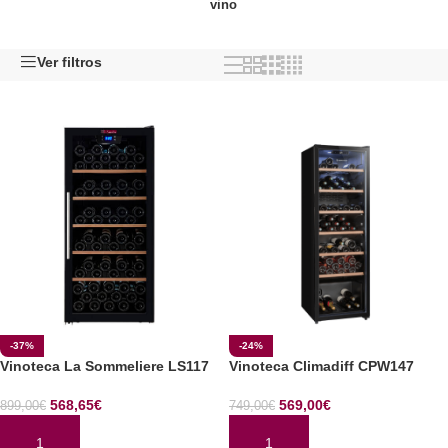
vino
Ver filtros
-37%
-24%
Vinoteca La Sommeliere LS117
Vinoteca Climadiff CPW147
568,65
€
569,00
€
899,00
€
749,00
€