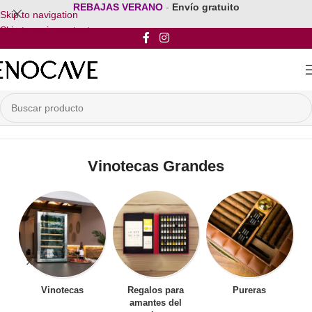
REBAJAS VERANO
-
Envío gratuito
Skip to navigation
Skip to main content
Inicio
/
Por Tamaño de la Vinoteca
/
Vinotecas Grandes
Vinotecas Grandes
Vinotecas
Regalos para
Pureras
amantes del