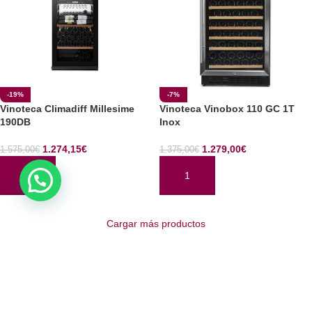
-19%
-7%
Vinoteca Climadiff Millesime
Vinoteca Vinobox 110 GC 1T
190DB
Inox
1.274,15
€
1.279,00
€
1.575,00
€
1.375,00
€
AÑADIR AL CARRITO
AÑADIR AL CARRITO
Cargar más productos
Read More