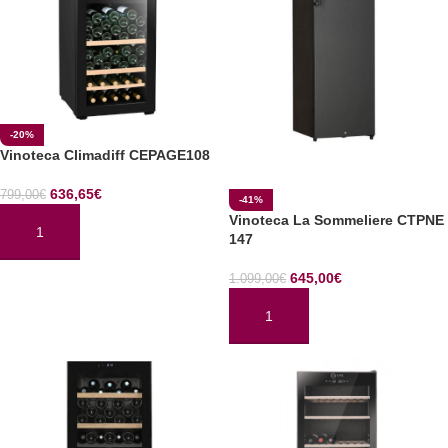
-20%
Vinoteca Climadiff CEPAGE108
636,65
€
799,00
€
-41%
Vinoteca La Sommeliere CTPNE
147
AÑADIR AL CARRITO
645,00
€
1.099,00
€
AÑADIR AL CARRITO