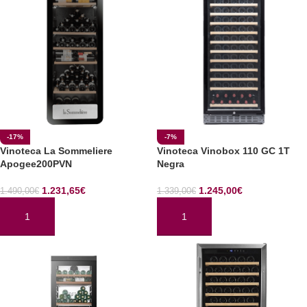
-17%
-7%
Vinoteca La Sommeliere
Vinoteca Vinobox 110 GC 1T
Apogee200PVN
Negra
1.231,65
€
1.245,00
€
1.490,00
€
1.339,00
€
AÑADIR AL CARRITO
AÑADIR AL CARRITO