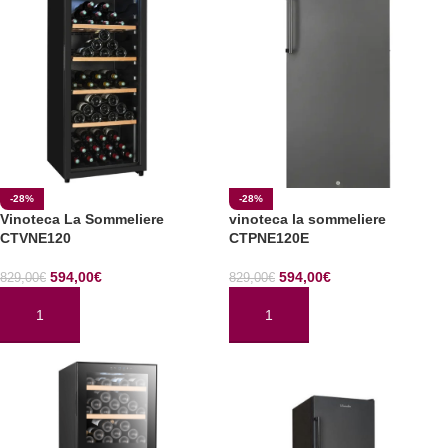
-28%
-28%
Vinoteca La Sommeliere
vinoteca la sommeliere
CTVNE120
CTPNE120E
594,00
€
594,00
€
829,00
€
829,00
€
AÑADIR AL CARRITO
AÑADIR AL CARRITO