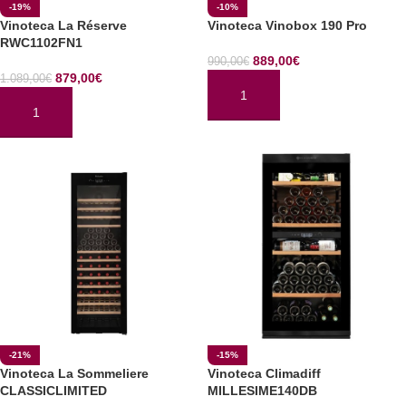
-19%
-10%
Vinoteca La Réserve
Vinoteca Vinobox 190 Pro
RWC1102FN1
889,00
€
990,00
€
879,00
€
1.089,00
€
AÑADIR AL CARRITO
AÑADIR AL CARRITO
-21%
-15%
Vinoteca La Sommeliere
Vinoteca Climadiff
CLASSICLIMITED
MILLESIME140DB