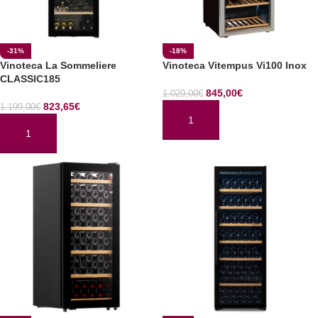
-31%
-18%
Vinoteca La Sommeliere
Vinoteca Vitempus Vi100 Inox
CLASSIC185
845,00
€
1.029,00
€
823,65
€
1.199,00
€
AÑADIR AL CARRITO
AÑADIR AL CARRITO