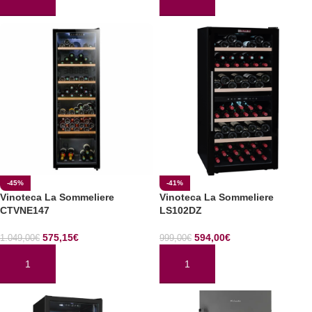
AÑADIR AL CARRITO
AÑADIR AL CARRITO
-45%
-41%
Vinoteca La Sommeliere
Vinoteca La Sommeliere
CTVNE147
LS102DZ
575,15
€
594,00
€
1.049,00
€
999,00
€
AÑADIR AL CARRITO
AÑADIR AL CARRITO