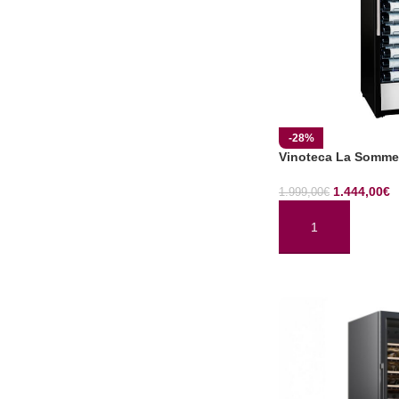
-28%
Vinoteca La Somme
1.444,00
€
1.999,00
€
AÑADIR AL CARRI