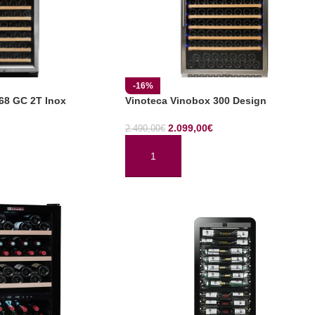
-16%
68 GC 2T Inox
Vinoteca Vinobox 300 Design
2.099,00
€
2.490,00
€
TO
AÑADIR AL CARRITO