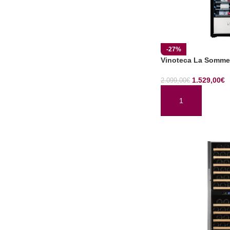
-27%
Vinoteca La Somme
1.529,00
€
2.099,00
€
AÑADIR AL CARRI