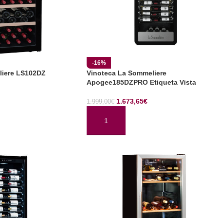
-16%
liere LS102DZ
Vinoteca La Sommeliere
Apogee185DZPRO Etiqueta Vista
1.673,65
€
1.999,00
€
TO
AÑADIR AL CARRITO