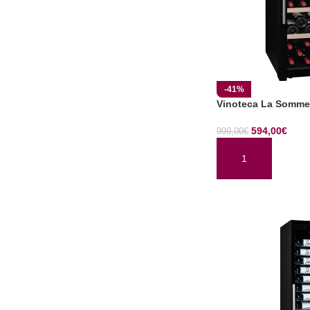
-41%
Vinoteca La Somme
594,00
€
999,00
€
AÑADIR AL CARRI