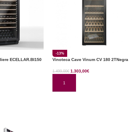
-13%
liere ECELLAR.BI150
Vinoteca Cave Vinum CV 180 2TNegra
1.303,00
€
1.499,00
€
TO
AÑADIR AL CARRITO