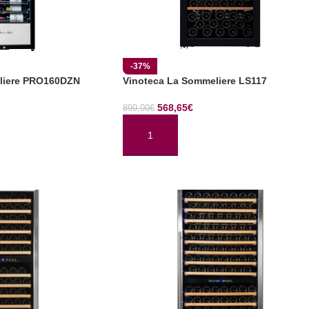
-37%
liere PRO160DZN
Vinoteca La Sommeliere LS117
568,65
€
899,00
€
TO
AÑADIR AL CARRITO