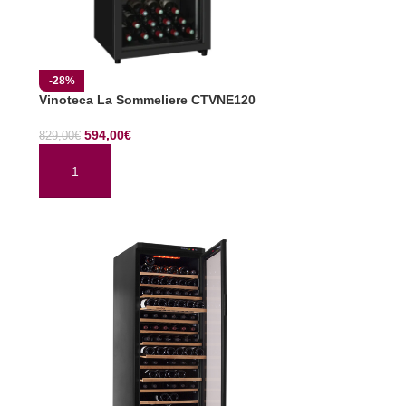
-28%
Vinoteca La Sommeliere CTVNE120
594,00
€
829,00
€
AÑADIR AL CARRITO