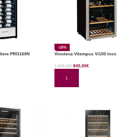
-18%
liere PRO160N
Vinoteca Vitempus Vi100 Inox
845,00
€
1.029,00
€
TO
AÑADIR AL CARRITO