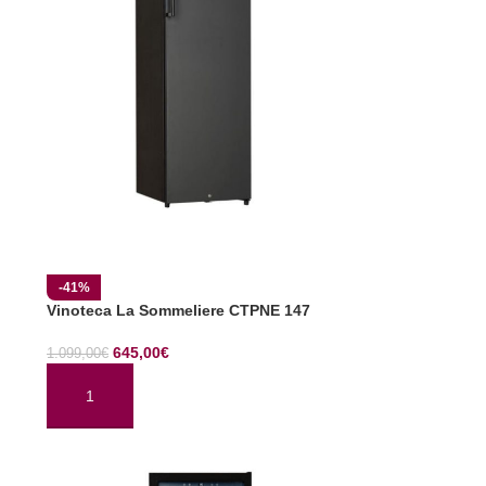
-41%
Vinoteca La Sommeliere CTPNE 147
645,00
€
1.099,00
€
AÑADIR AL CARRITO