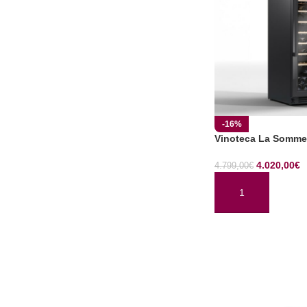
-16%
Vinoteca La Somme
4.020,00
€
4.799,00
€
AÑADIR AL CARRI