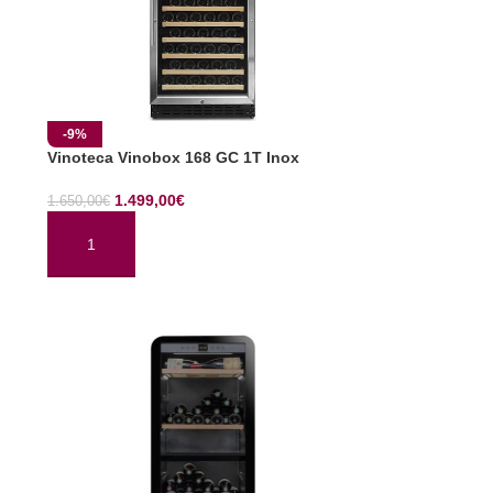
-9%
Vinoteca Vinobox 168 GC 1T Inox
1.499,00
€
1.650,00
€
AÑADIR AL CARRITO