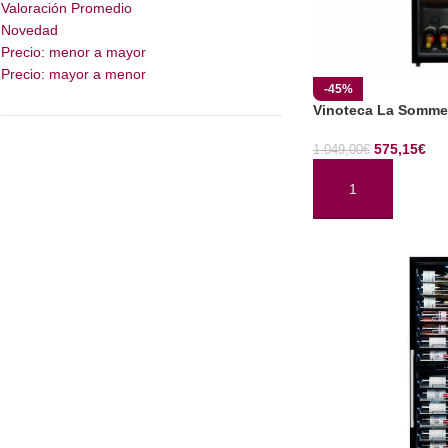
Valoración Promedio
Novedad
Precio: menor a mayor
Precio: mayor a menor
-45%
Vinoteca La Somme
575,15
€
1.049,00
€
AÑADIR AL CARRI