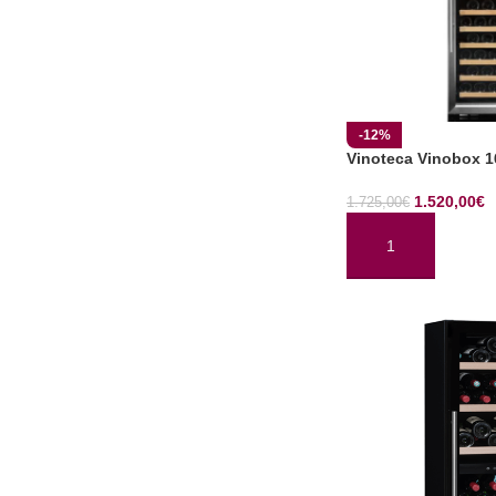
-12%
Vinoteca Vinobox 1
1.520,00
€
1.725,00
€
AÑADIR AL CARRI