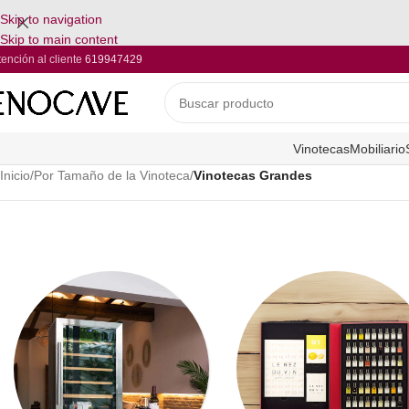
Skip to navigation
Skip to main content
tención al cliente
619947429
Vinotecas
Mobiliario
Inicio
/
Por Tamaño de la Vinoteca
/
Vinotecas Grandes