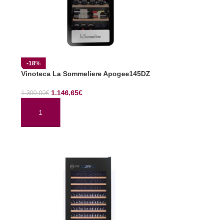
-18%
Vinoteca La Sommeliere Apogee145DZ
1.146,65
€
1.399,00
€
AÑADIR AL CARRITO