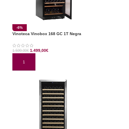
-6%
Vinoteca Vinobox 168 GC 1T Negra
1.499,00
€
1.599,00
€
AÑADIR AL CARRITO