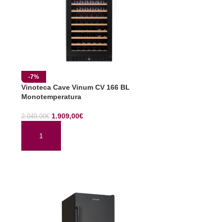
-7%
Vinoteca Cave Vinum CV 166 BL
Monotemperatura
1.909,00
€
2.049,00
€
AÑADIR AL CARRITO