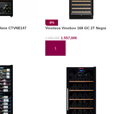
-8%
liere CTVNE147
Vinoteca Vinobox 168 GC 2T Negra
1.557,00
€
1.689,00
€
TO
AÑADIR AL CARRITO