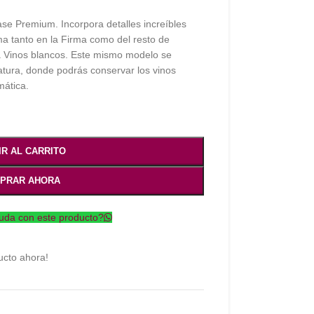
se Premium. Incorpora detalles increíbles
ama tanto en la Firma como del resto de
a Vinos blancos. Este mismo modelo se
atura, donde podrás conservar los vinos
mática.
IR AL CARRITO
PRAR AHORA
uda con este producto?
ucto ahora!