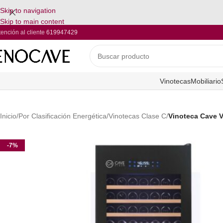
Skip to navigation
Skip to main content
tención al cliente
619947429
Vinotecas
Mobiliario
Inicio
/
Por Clasificación Energética
/
Vinotecas Clase C
/
Vinoteca Cave 
-7%