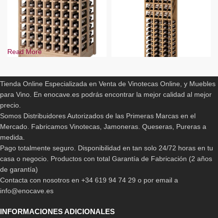
Read More
ENOCAVE.ES
-11%
-17%
Tienda Online Especializada en Venta de Vinotecas Online, y Muebles
BLANCO
BLANCO
para Vino. En enocave.es podrás encontrar la mejor calidad al mejor
PINO
PINO
precio.
PINO EN ROBLE
PINO EN ROBLE
Somos Distribuidores Autorizados de las Primeras Marcas en el
Botellero Expositor 18
PINO EN COLOR MARRÓN OSCURO
marcas
Mercado. Fabricamos Vinotecas, Jamoneras. Queseras, Pureras a
PINO EN COLOR NEGRO/GRAFITO
medida.
Botellero Especial en Isla
1.165,00
€
-
1.548,00
€
para 126 botellas
Pago totalmente seguro. Disponibilidad en tan solo 24/72 horas en tu
casa o negocio. Productos con total Garantía de Fabricación (2 años
717,50
€
-
1.089,00
€
de garantía)
Contacta con nosotros en +34 619 94 74 29 o por email a
info@enocave.es
INFORMACIONES ADICIONALES