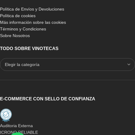
Política de Envíos y Devoluciones
Política de cookies
Más información sobre las cookies
Términos y Condiciones
Sobre Nosotros
-7%
-11%
BLANCO
BLANCO
TODO SOBRE VINOTECAS
PINO
PINO
PINO EN ROBLE
PINO EN ROBLE
Botellero Expositor Godello
Botellero Godello 126
doble altura con 2 filas
botellas
expositoras
717,50
€
-
1.089,00
€
662,46
€
-
975,00
€
E-COMMERCE CON SELLO DE CONFIANZA
Auditoria Externa
ICRONO RELIABLE