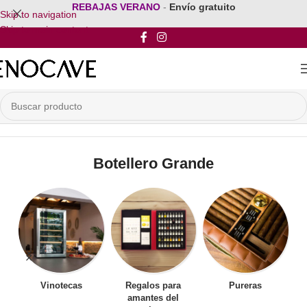
REBAJAS VERANO
-
Envío gratuito
Skip to navigation
Skip to main content
Inicio
/
Por Tipo de Botellero
/
Botellero Grande
Botellero Grande
Vinotecas
Regalos para
Pureras
amantes del