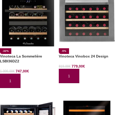
-32%
-5%
Vinoteca La Sommelière
Vinoteca Vinobox 24 Design
LSBI36DZ2
779,00
€
819,00
€
747,00
€
1.099,00
€
AÑADIR AL CARRITO
AÑADIR AL CARRITO