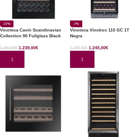
-17%
-7%
Vinoteca Cavin Scandinavian
Vinoteca Vinobox 110 GC 1T
Collection 90 Fullglass Black
Negra
1.239,00
€
1.245,00
€
1.499,00
€
1.339,00
€
AÑADIR AL CARRITO
AÑADIR AL CARRITO