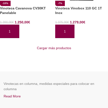
-10%
-7%
Vinoteca Cavanova CV30KT
Vinoteca Vinobox 110 GC 1T
Panelable
Inox
1.250,00
€
1.279,00
€
1.390,00
€
1.375,00
€
AÑADIR AL CARRITO
AÑADIR AL CARRITO
Cargar más productos
Vinotecas en columna, medidas especiales para colocar en
columna
Read More
ENOCAVE.ES