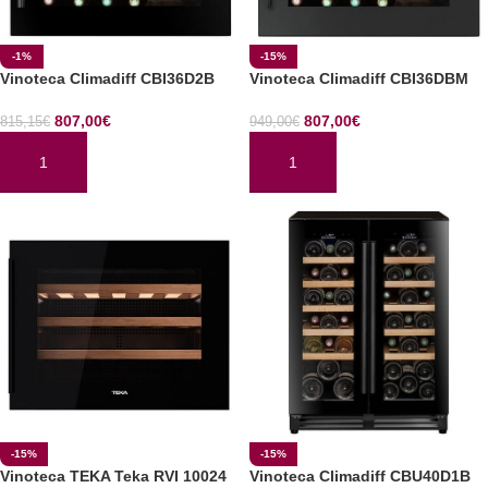
-1%
-15%
Vinoteca Climadiff CBI36D2B
Vinoteca Climadiff CBI36DBM
807,00
€
807,00
€
815,15
€
949,00
€
AÑADIR AL CARRITO
AÑADIR AL CARRITO
-15%
-15%
Vinoteca TEKA Teka RVI 10024
Vinoteca Climadiff CBU40D1B