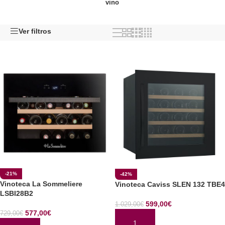
vino
Ver filtros
-21%
-42%
Vinoteca La Sommeliere
Vinoteca Caviss SLEN 132 TBE4
LSBI28B2
599,00
€
1.029,00
€
577,00
€
729,00
€