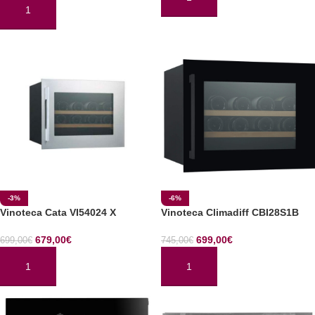
AÑADIR AL CARRITO
AÑADIR AL CARRITO
-3%
-6%
Vinoteca Cata VI54024 X
Vinoteca Climadiff CBI28S1B
679,00
€
699,00
€
699,00
€
745,00
€
AÑADIR AL CARRITO
AÑADIR AL CARRITO