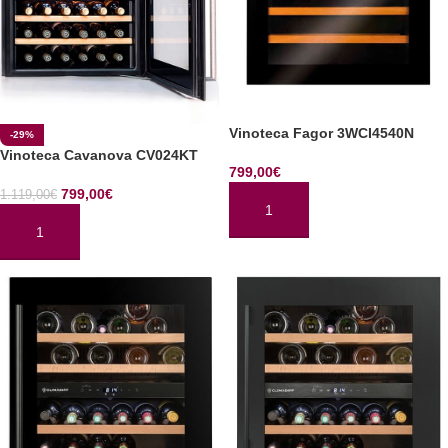
Vinoteca Fagor 3WCI4540N
-29%
Vinoteca Cavanova CV024KT
799,00
€
799,00
€
1.119,00
€
AÑADIR AL CARRITO
AÑADIR AL CARRITO