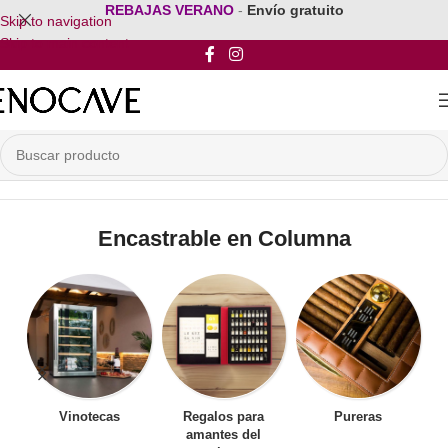
REBAJAS VERANO
-
Envío gratuito
Skip to navigation
Skip to main content
Inicio
/
Vinoteca Encastrable
/
Encastrable en Columna
Encastrable en Columna
Vinotecas
Regalos para
Pureras
amantes del