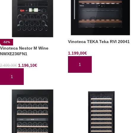
Vinoteca TEKA Teka RVI 20041
-52%
Vinoteca Nestor M Wine
1.199,00
€
NWXE236FN1
1.196,10
€
2.499,00
€
AÑADIR AL CARRITO
AÑADIR AL CARRITO