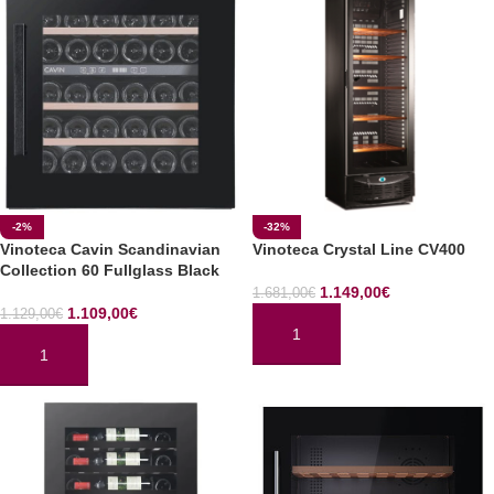
-2%
-32%
Vinoteca Cavin Scandinavian
Vinoteca Crystal Line CV400
Collection 60 Fullglass Black
1.149,00
€
1.681,00
€
1.109,00
€
1.129,00
€
AÑADIR AL CARRITO
AÑADIR AL CARRITO