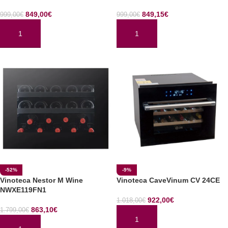
849,00
€
849,15
€
999,00
€
999,00
€
AÑADIR AL CARRITO
AÑADIR AL CARRITO
-52%
-9%
Vinoteca Nestor M Wine
Vinoteca CaveVinum CV 24CE
NWXE119FN1
922,00
€
1.018,00
€
863,10
€
1.799,00
€
AÑADIR AL CARRITO