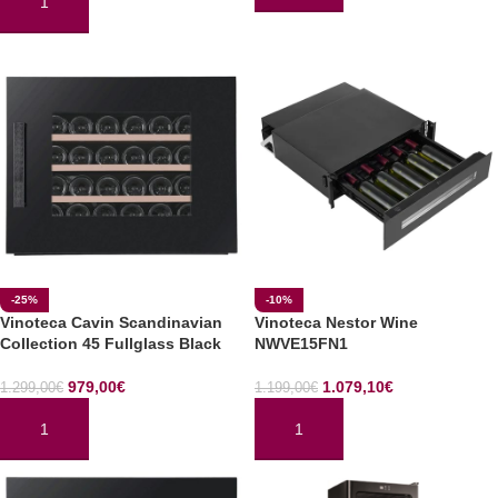
AÑADIR AL CARRITO
-25%
-10%
Vinoteca Cavin Scandinavian
Vinoteca Nestor Wine
Collection 45 Fullglass Black
NWVE15FN1
979,00
€
1.079,10
€
1.299,00
€
1.199,00
€
AÑADIR AL CARRITO
AÑADIR AL CARRITO