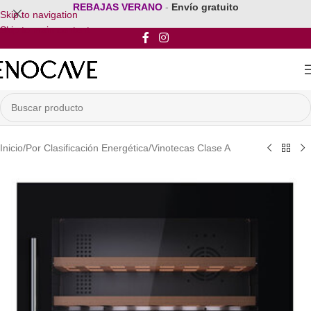
REBAJAS VERANO
-
Envío gratuito
Skip to navigation
Skip to main content
Inicio
/
Por Clasificación Energética
/
Vinotecas Clase A