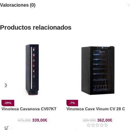
Valoraciones (0)
Productos relacionados
-29%
-7%
Vinoteca Cavanova CV07KT
Vinoteca Cave Vinum CV 28 C
339,00
€
362,00
€
475,00
€
389,00
€