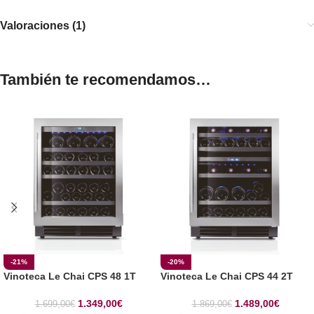
Valoraciones (1)
También te recomendamos…
-21%
-20%
Vinoteca Le Chai CPS 48 1T
Vinoteca Le Chai CPS 44 2T
1.349,00
€
1.489,00
€
1.699,00
€
1.869,00
€