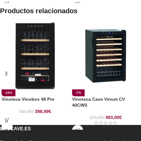
Productos relacionados
-10%
-7%
Vinoteca Vinobox 48 Pro
Vinoteca Cave Vinum CV
40CWS
398,99
€
445,00
€
493,00
€
529,00
€
ENOCAVE.ES