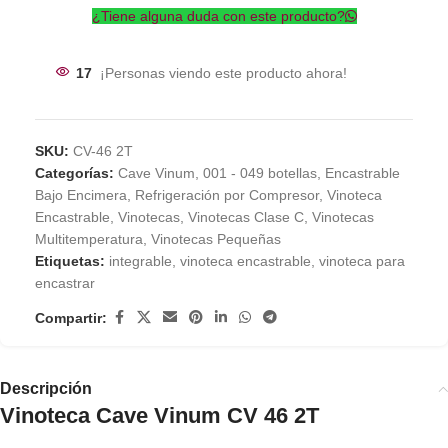
¿Tiene alguna duda con este producto?
17
¡Personas viendo este producto ahora!
SKU:
CV-46 2T
Categorías:
Cave Vinum
,
001 - 049 botellas
,
Encastrable
Bajo Encimera
,
Refrigeración por Compresor
,
Vinoteca
Encastrable
,
Vinotecas
,
Vinotecas Clase C
,
Vinotecas
Multitemperatura
,
Vinotecas Pequeñas
Etiquetas:
integrable
,
vinoteca encastrable
,
vinoteca para
encastrar
Compartir:
Descripción
Vinoteca Cave Vinum CV 46 2T