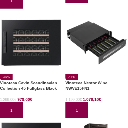
AÑADIR AL CARRITO
-25%
-10%
Vinoteca Cavin Scandinavian
Vinoteca Nestor Wine
Collection 45 Fullglass Black
NWVE15FN1
979,00
€
1.079,10
€
1.299,00
€
1.199,00
€
AÑADIR AL CARRITO
AÑADIR AL CARRITO