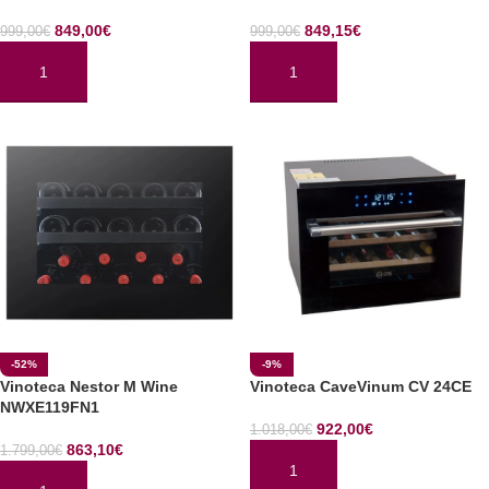
849,00
€
849,15
€
999,00
€
999,00
€
AÑADIR AL CARRITO
AÑADIR AL CARRITO
-52%
-9%
Vinoteca Nestor M Wine
Vinoteca CaveVinum CV 24CE
NWXE119FN1
922,00
€
1.018,00
€
863,10
€
1.799,00
€
AÑADIR AL CARRITO