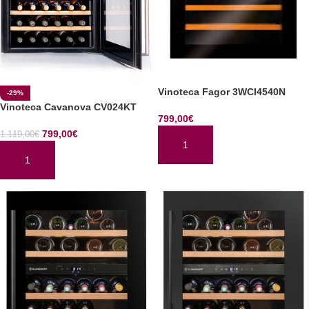
Vinoteca Fagor 3WCI4540N
-29%
Vinoteca Cavanova CV024KT
799,00
€
799,00
€
1.119,00
€
AÑADIR AL CARRITO
AÑADIR AL CARRITO