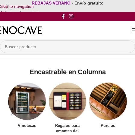
REBAJAS VERANO
-
Envío gratuito
Skip to navigation
Skip to main content
Inicio
/
Vinoteca Encastrable
/
Encastrable en Columna
Encastrable en Columna
Vinotecas
Regalos para
Pureras
amantes del