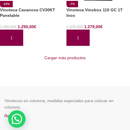
-10%
-7%
Vinoteca Cavanova CV30KT
Vinoteca Vinobox 110 GC 1T
Panelable
Inox
1.250,00
€
1.279,00
€
1.390,00
€
1.375,00
€
AÑADIR AL CARRITO
AÑADIR AL CARRITO
Cargar más productos
Vinotecas en columna, medidas especiales para colocar en
columna
Read More
ENOCAVE.ES