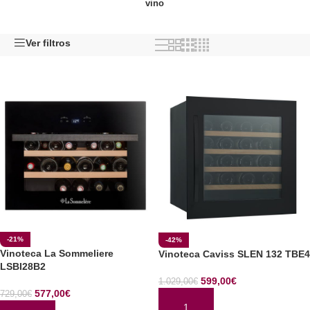
vino
Ver filtros
-21%
-42%
Vinoteca La Sommeliere
Vinoteca Caviss SLEN 132 TBE4
LSBI28B2
599,00
€
1.029,00
€
577,00
€
729,00
€