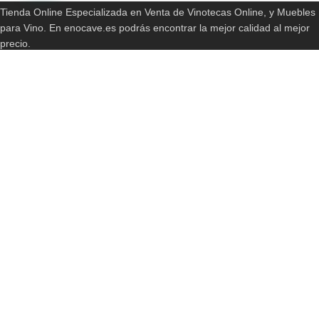
Tienda Online Especializada en Venta de Vinotecas Online, y Muebles
para Vino. En enocave.es podrás encontrar la mejor calidad al mejor
precio.
Somos Distribuidores Autorizados de las Primeras Marcas en el
Mercado. Fabricamos Vinotecas, Jamoneras. Queseras, Pureras a
medida.
Pago totalmente seguro. Disponibilidad en tan solo 24/72 horas en tu
casa o negocio. Productos con total Garantía de Fabricación (2 años
de garantía)
Contacta con nosotros en +34 619 94 74 29 o por email a
info@enocave.es
INFORMACIONES ADICIONALES
Política de Envíos y Devoluciones
Política de cookies
Más información sobre las cookies
Términos y Condiciones
Sobre Nosotros