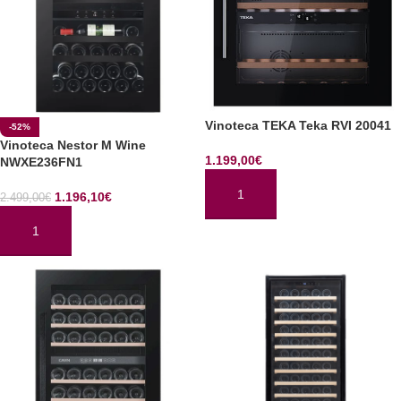
Vinoteca TEKA Teka RVI 20041
-52%
Vinoteca Nestor M Wine
1.199,00
€
NWXE236FN1
1.196,10
€
2.499,00
€
AÑADIR AL CARRITO
AÑADIR AL CARRITO