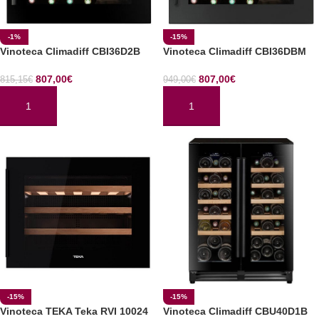
-1%
-15%
Vinoteca Climadiff CBI36D2B
Vinoteca Climadiff CBI36DBM
807,00
€
807,00
€
815,15
€
949,00
€
AÑADIR AL CARRITO
AÑADIR AL CARRITO
-15%
-15%
Vinoteca TEKA Teka RVI 10024
Vinoteca Climadiff CBU40D1B