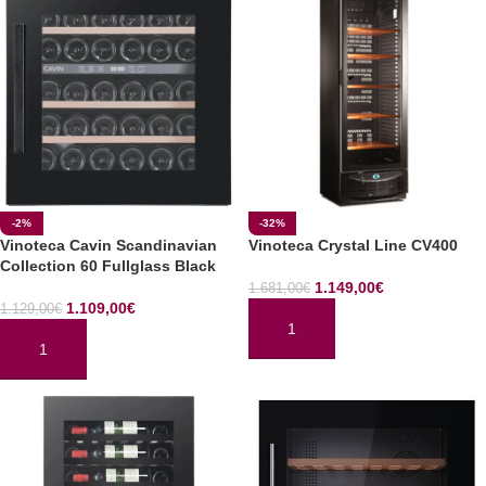
-2%
-32%
Vinoteca Cavin Scandinavian
Vinoteca Crystal Line CV400
Collection 60 Fullglass Black
1.149,00
€
1.681,00
€
1.109,00
€
1.129,00
€
AÑADIR AL CARRITO
AÑADIR AL CARRITO