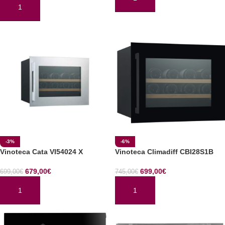
AÑADIR AL CARRITO
AÑADIR AL CARRITO
-3%
-6%
Vinoteca Cata VI54024 X
Vinoteca Climadiff CBI28S1B
679,00
€
699,00
€
699,00
€
745,00
€
AÑADIR AL CARRITO
AÑADIR AL CARRITO