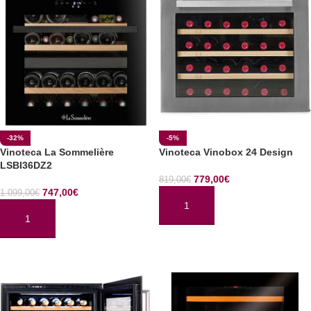
-32%
-5%
Vinoteca La Sommelière
Vinoteca Vinobox 24 Design
LSBI36DZ2
779,00
€
819,00
€
747,00
€
1.099,00
€
AÑADIR AL CARRITO
AÑADIR AL CARRITO