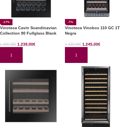
-17%
-7%
Vinoteca Cavin Scandinavian
Vinoteca Vinobox 110 GC 1T
Collection 90 Fullglass Black
Negra
1.239,00
€
1.245,00
€
1.499,00
€
1.339,00
€
AÑADIR AL CARRITO
AÑADIR AL CARRITO