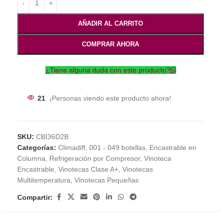
AÑADIR AL CARRITO
COMPRAR AHORA
¿Tiene alguna duda con este producto?
21
¡Personas viendo este producto ahora!
SKU:
CBI36D2B
Categorías:
Climadiff
,
001 - 049 botellas
,
Encastrable en
Columna
,
Refrigeración por Compresor
,
Vinoteca
Encastrable
,
Vinotecas Clase A+
,
Vinotecas
Multitemperatura
,
Vinotecas Pequeñas
Compartir: