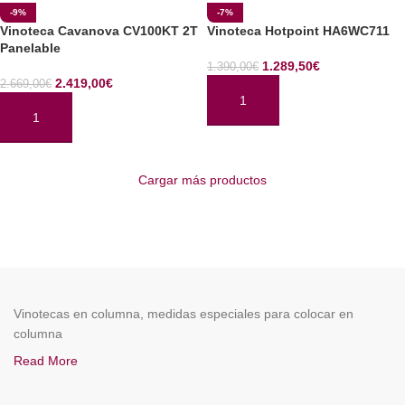
-9%
-7%
Vinoteca Cavanova CV100KT 2T
Vinoteca Hotpoint HA6WC711
Panelable
1.289,50
€
1.390,00
€
2.419,00
€
2.669,00
€
AÑADIR AL CARRITO
AÑADIR AL CARRITO
Cargar más productos
Vinotecas en columna, medidas especiales para colocar en
columna
Read More
ENOCAVE.ES