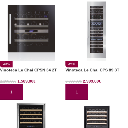
-28%
-23%
Vinoteca Le Chai CPSN 34 2T
Vinoteca Le Chai CPS 89 3T
1.589,00
€
2.999,00
€
2.199,00
€
3.899,00
€
AÑADIR AL CARRITO
AÑADIR AL CARRITO