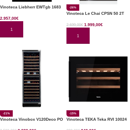
Vinoteca Liebherr EWTgb 1683
-26%
Vinoteca Le Chai CPSN 50 2T
2.957,00
€
1.999,00
€
2.699,00
€
AÑADIR AL CARRITO
AÑADIR AL CARRITO
-21%
-15%
Vinoteca Vinobox V120Deco PO
Vinoteca TEKA Teka RVI 10024