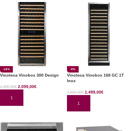
-16%
-9%
Vinoteca Vinobox 300 Design
Vinoteca Vinobox 168 GC 1T
Inox
2.099,00
€
2.490,00
€
1.499,00
€
1.650,00
€
AÑADIR AL CARRITO
AÑADIR AL CARRITO