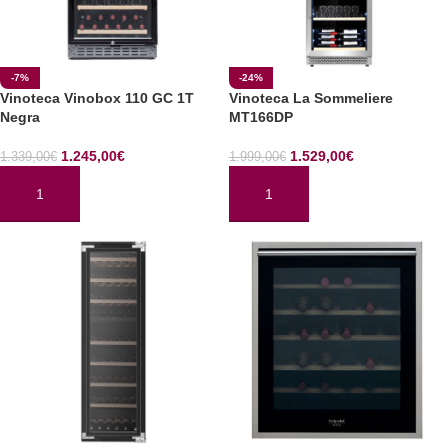
-7%
-24%
Vinoteca Vinobox 110 GC 1T
Vinoteca La Sommeliere
Negra
MT166DP
1.245,00
€
1.529,00
€
1.339,00
€
1.999,00
€
AÑADIR AL CARRITO
AÑADIR AL CARRITO