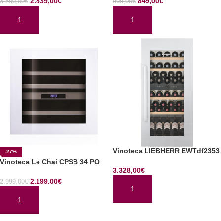
2.839,00
€
849,00
€
3.590,00
€
999,00
€
AÑADIR AL CARRITO
AÑADIR AL CARRITO
Vinoteca LIEBHERR EWTdf2353
-27%
Vinoteca Le Chai CPSB 34 PO
3.328,00
€
2.199,00
€
2.999,00
€
AÑADIR AL CARRITO
AÑADIR AL CARRITO