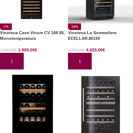
-7%
-16%
Vinoteca Cave Vinum CV 166 BL
Vinoteca La Sommeliere
Monotemperatura
ECELLAR.BI150
1.909,00
€
4.020,00
€
2.049,00
€
4.799,00
€
AÑADIR AL CARRITO
AÑADIR AL CARRITO