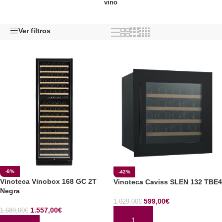
vino
Ver filtros
-8%
-42%
Vinoteca Vinobox 168 GC 2T
Vinoteca Caviss SLEN 132 TBE4
Negra
599,00
€
1.029,00
€
1.557,00
€
1.689,00
€