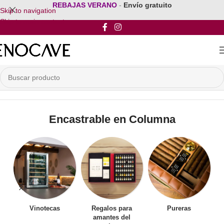
REBAJAS VERANO
-
Envío gratuito
Skip to navigation
Skip to main content
Inicio
/
Vinoteca Encastrable
/
Encastrable en Columna
Encastrable en Columna
Vinotecas
Regalos para
Pureras
amantes del