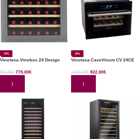
-5%
-9%
Vinoteca Vinobox 24 Design
Vinoteca CaveVinum CV 24CE
779,00
€
922,00
€
819,00
€
1.018,00
€
AÑADIR AL CARRITO
AÑADIR AL CARRITO