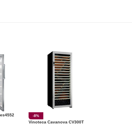
Kes4552
Vinoteca Vicave
-8%
Vinoteca Cavanova CV300T
3.98