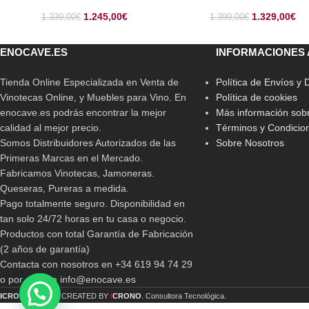
1.245,00
€
1.329,00
€
1.339,00
€
1.399,00
€
ENOCAVE.ES
INFORMACIONES 
Tienda Online Especializada en Venta de
Política de Envíos y
Vinotecas Online, y Muebles para Vino. En
Política de cookies
enocave.es podrás encontrar la mejor
Más información sobr
calidad al mejor precio.
Términos y Condicio
Somos Distribuidores Autorizados de las
Sobre Nosotros
Primeras Marcas en el Mercado.
Fabricamos Vinotecas, Jamoneras.
Queseras, Pureras a medida.
Pago totalmente seguro. Disponibilidad en
tan solo 24/72 horas en tu casa o negocio.
Productos con total Garantía de Fabricación
(2 años de garantía)
Contacta con nosotros en +34 619 94 74 29
o por email a info@enocave.es
i
ICRONO
2019 CREATED BY
CRONO
. Consultora Tecnológica.