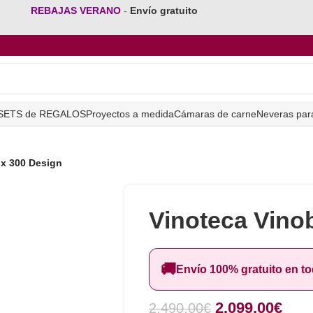
REBAJAS VERANO
-
Envío gratuito
SETS de REGALOS
Proyectos a medida
Cámaras de carne
Neveras par
x 300 Design
Vinoteca Vino
🚚
Envío 100% gratuito en t
2.099,00
€
2.490,00
€