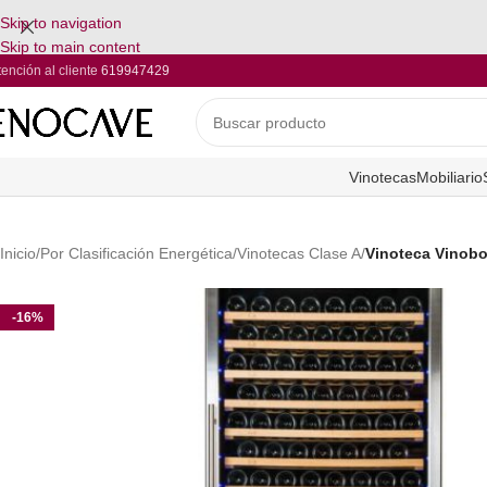
Skip to navigation
Skip to main content
tención al cliente
619947429
Vinotecas
Mobiliario
Inicio
/
Por Clasificación Energética
/
Vinotecas Clase A
/
Vinoteca Vinobo
-16%