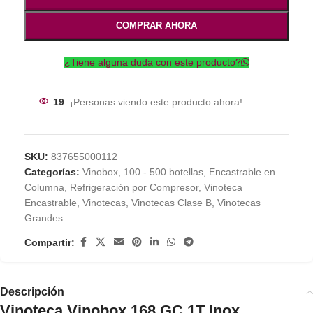
COMPRAR AHORA
¿Tiene alguna duda con este producto?
19
¡Personas viendo este producto ahora!
SKU:
837655000112
Categorías:
Vinobox
,
100 - 500 botellas
,
Encastrable en
Columna
,
Refrigeración por Compresor
,
Vinoteca
Encastrable
,
Vinotecas
,
Vinotecas Clase B
,
Vinotecas
Grandes
Compartir:
Descripción
Vinoteca Vinobox 168 GC 1T Inox