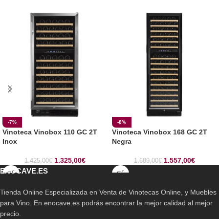
-7%
-8%
Vinoteca Vinobox 110 GC 2T
Vinoteca Vinobox 168 GC 2T
Inox
Negra
1.325,00
€
1.557,00
€
1.425,00
€
1.689,00
€
ENOCAVE.ES
Tienda Online Especializada en Venta de Vinotecas Online, y Muebles
para Vino. En enocave.es podrás encontrar la mejor calidad al mejor
precio.