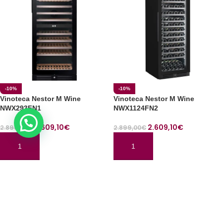
-10%
-10%
Vinoteca Nestor M Wine
Vinoteca Nestor M Wine
NWX293FN1
NWX1124FN2
2.609,10
€
2.609,10
€
2.899,00
€
2.899,00
€
AÑADIR AL CARRITO
AÑADIR AL CARRITO
Cargar más productos