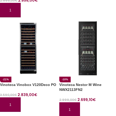
2.858,00
€
2.999,00
€
AÑADIR AL CARRITO
-21%
-10%
Vinoteca Vinobox V120Deco PO
Vinoteca Nestor M Wine
NWX2113FN2
2.839,00
€
3.590,00
€
2.699,10
€
2.999,00
€
AÑADIR AL CARRITO
AÑADIR AL CARRITO