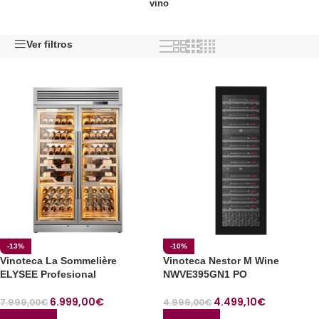
vino
Ver filtros
-13%
-10%
Vinoteca La Sommelière
Vinoteca Nestor M Wine
ELYSEE Profesional
NWVE395GN1 PO
6.999,00
€
4.499,10
€
7.999,00
€
4.999,00
€