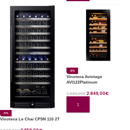
-5%
Vinoteca Avintage
AVI122Platinum
2.849,00
€
2.990,00
€
AÑADIR AL CARRITO
-5%
Vinoteca Le Chai CPSN 110 2T