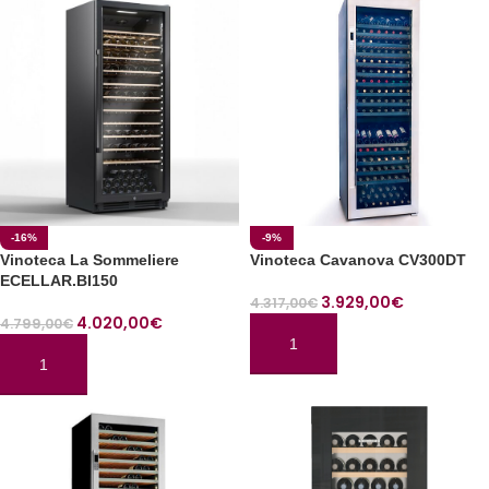
-16%
-9%
Vinoteca La Sommeliere
Vinoteca Cavanova CV300DT
ECELLAR.BI150
3.929,00
€
4.317,00
€
4.020,00
€
4.799,00
€
AÑADIR AL CARRITO
AÑADIR AL CARRITO