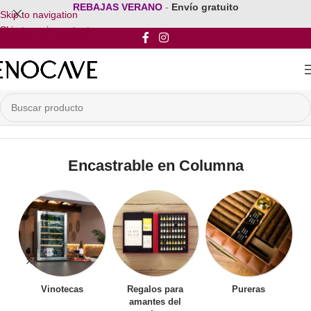
REBAJAS VERANO
-
Envío gratuito
Skip to navigation
Skip to main content
Inicio
/
Vinoteca Encastrable
/
Encastrable en Columna
Encastrable en Columna
Vinotecas
Regalos para
Pureras
amantes del