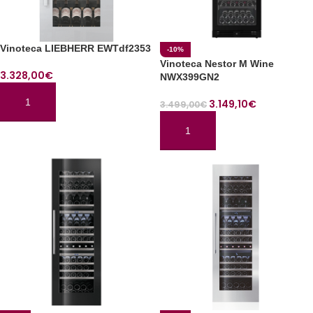
Vinoteca LIEBHERR EWTdf2353
-10%
Vinoteca Nestor M Wine
3.328,00
€
NWX399GN2
3.149,10
€
3.499,00
€
AÑADIR AL CARRITO
AÑADIR AL CARRITO