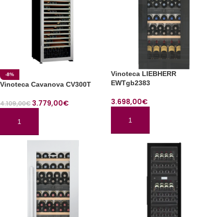
Vinoteca LIEBHERR
-8%
EWTgb2383
Vinoteca Cavanova CV300T
3.698,00
€
3.779,00
€
4.109,00
€
AÑADIR AL CARRITO
AÑADIR AL CARRITO