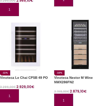
2.969,10
€
3.299,00
€
AÑADIR AL CARRITO
AÑADIR AL CARRITO
-11%
-10%
Vinoteca Le Chai CPSB 49 PO
Vinoteca Nestor M Wine
NWX286FN2
2.929,00
€
3.299,00
€
2.879,10
€
3.199,00
€
AÑADIR AL CARRITO
AÑADIR AL CARRITO