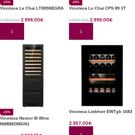
-23%
-23%
Vinoteca Le Chai LT895NEGRA
Vinoteca Le Chai CPS 89 3T
2.999,00
€
2.999,00
€
3.899,00
€
3.899,00
€
AÑADIR AL CARRITO
AÑADIR AL CARRITO
Vinoteca Liebherr EWTgb 1683
-10%
Vinoteca Nestor M Wine
2.957,00
€
NWBM288GN1