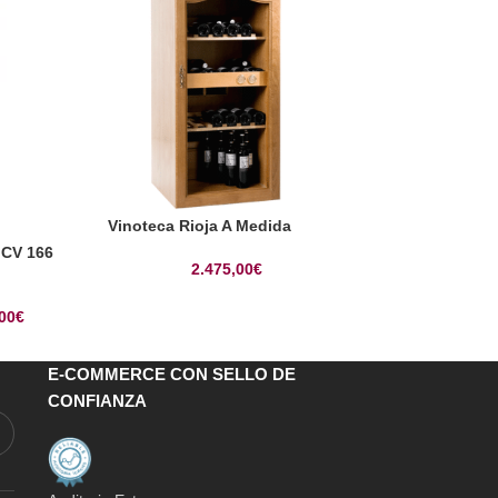
Vinoteca Rioja A Medida
Vinoteca Studi
 CV 166
2.475,00
€
2.59
00
€
E-COMMERCE CON SELLO DE
CONFIANZA