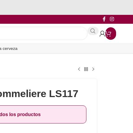
a cerveza
ommeliere LS117
odos los productos