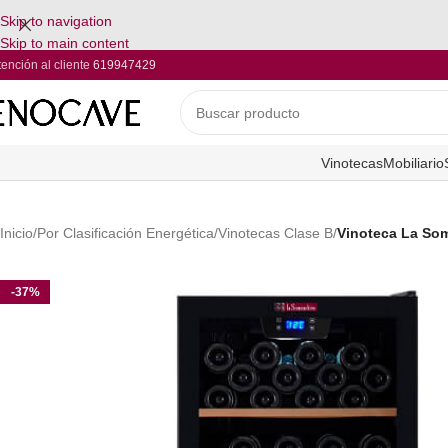
Skip to navigation
Skip to main content
tención al cliente
619947429
Vinotecas
Mobiliario
Inicio
/
Por Clasificación Energética
/
Vinotecas Clase B
/
Vinoteca La So
-37%