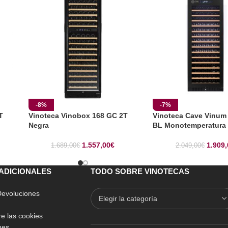
-8%
-7%
T
Vinoteca Vinobox 168 GC 2T
Vinoteca Cave Vinum
Negra
BL Monotemperatura
1.557,00
€
1.909,
1.689,00
€
2.049,00
€
ADICIONALES
TODO SOBRE VINOTECAS
 Devoluciones
e las cookies
nes