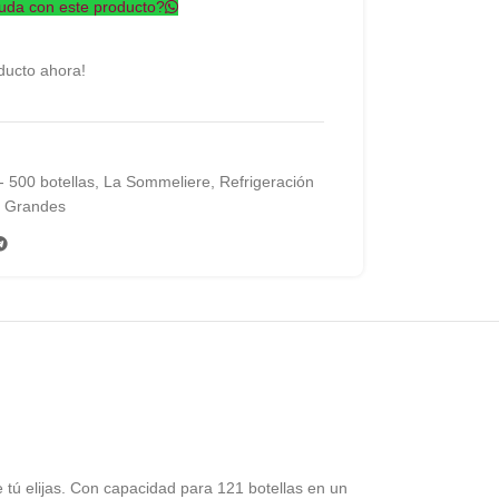
uda con este producto?
ducto ahora!
- 500 botellas
,
La Sommeliere
,
Refrigeración
s Grandes
e tú elijas. Con capacidad para 121 botellas en un