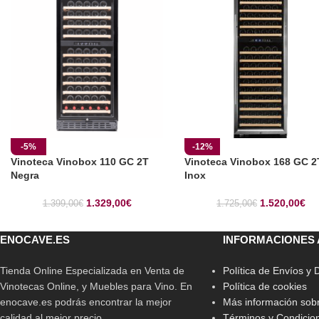
-5%
-12%
Vinoteca Vinobox 110 GC 2T
Vinoteca Vinobox 168 GC 2
Negra
Inox
1.329,00
€
1.520,00
€
1.399,00
€
1.725,00
€
ENOCAVE.ES
INFORMACIONES 
Tienda Online Especializada en Venta de
Política de Envíos y
Vinotecas Online, y Muebles para Vino. En
Política de cookies
enocave.es podrás encontrar la mejor
Más información sobr
calidad al mejor precio.
Términos y Condicio