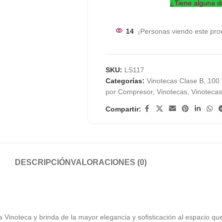
¿Tiene alguna d
14
¡Personas viendo este pro
SKU:
LS117
Categorías:
Vinotecas Clase B
,
100 
por Compresor
,
Vinotecas
,
Vinoteca
Compartir:
DESCRIPCIÓN
VALORACIONES (0)
ia Vinoteca y brinda de la mayor elegancia y sofisticación al espacio qu