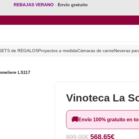
REBAJAS VERANO
-
Envío gratuito
SETS de REGALOS
Proyectos a medida
Cámaras de carne
Neveras par
mmeliere LS117
Vinoteca La S
🚚
Envío 100% gratuito en t
568,65
€
899,00
€