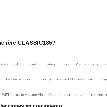
melière CLASSIC185?
tura estable, humedad controlada y protección UV para conservar cad
otellas con estantes de madera, iluminación LED y un look elegante qu
l WiFi integrado y la app Vinotag®, podrá gestionar parámetros, recibir
olecciones en crecimiento