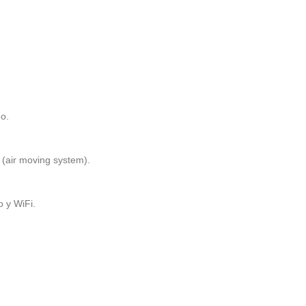
do.
 (air moving system).
o y WiFi.