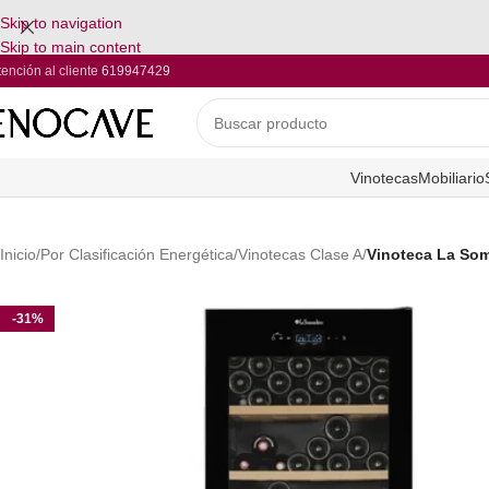
Skip to navigation
Skip to main content
tención al cliente
619947429
Vinotecas
Mobiliario
Inicio
/
Por Clasificación Energética
/
Vinotecas Clase A
/
Vinoteca La So
-31%