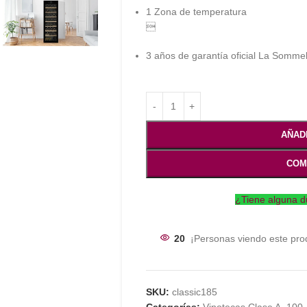
1 Zona de temperatura

3 años de garantía oficial La Sommel
AÑAD
COM
¿Tiene alguna d
20
¡Personas viendo este pro
SKU:
classic185