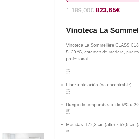
823,65
€
1.199,00
€
Vinoteca La Sommel
Vinoteca La Sommelière CLASSIC185 
5–20 ºC, estantes de madera, puerta 
profesional.

Libre instalación (no encastrable)

Rango de temperaturas: de 5ºC a 2

Medidas: 172,2 cm (alto) x 59,5 cm 
