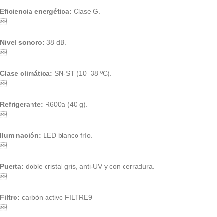
Eficiencia energética:
Clase G.

Nivel sonoro:
38 dB.

Clase climática:
SN-ST (10–38 ºC).

Refrigerante:
R600a (40 g).

Iluminación:
LED blanco frío.

Puerta:
doble cristal gris, anti-UV y con cerradura.

Filtro:
carbón activo FILTRE9.
