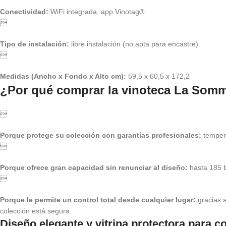
Conectividad:
WiFi integrada, app Vinotag®.

Tipo de instalación:
libre instalación (no apta para encastre).

Medidas (Ancho x Fondo x Alto cm):
59,5 x 60,5 x 172,2
¿Por qué comprar la vinoteca La Som

Porque protege su colección con garantías profesionales:
tempera

Porque ofrece gran capacidad sin renunciar al diseño:
hasta 185 b

Porque le permite un control total desde cualquier lugar:
gracias a
colección está segura.
Diseño elegante y vitrina protectora para c