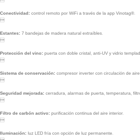

Conectividad:
control remoto por WiFi a través de la app Vinotag®.

Estantes:
7 bandejas de madera natural extraíbles.

Protección del vino:
puerta con doble cristal, anti-UV y vidrio templa

Sistema de conservación:
compresor inverter con circulación de aire

Seguridad mejorada:
cerradura, alarmas de puerta, temperatura, filtr

Filtro de carbón activo:
purificación continua del aire interior.

Iluminación:
luz LED fría con opción de luz permanente.