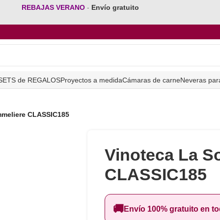
REBAJAS VERANO
-
Envío gratuito
SETS de REGALOS
Proyectos a medida
Cámaras de carne
Neveras par
mmeliere CLASSIC185
Vinoteca La S
CLASSIC185
🚚
Envío 100% gratuito en t