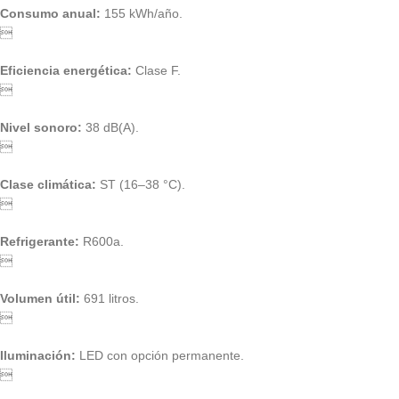
Consumo anual:
155 kWh/año.

Eficiencia energética:
Clase F.

Nivel sonoro:
38 dB(A).

Clase climática:
ST (16–38 °C).

Refrigerante:
R600a.

Volumen útil:
691 litros.

Iluminación:
LED con opción permanente.
