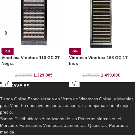
-5%
-9%
Vinoteca Vinobox 110 GC 2T
Vinoteca Vinobox 168 GC 1T
Negra
Inox
1.329,00
€
1.499,00
€
1.399,00
€
1.650,00
€
ENOCAVE.ES
Tienda Online Especializada en Venta de Vinotecas Online, y Muebles
para Vino. En enocave.es podrás encontrar la mejor calidad al mejor
precio.
Somos Distribuidores Autorizados de las Primeras Marcas en el
Mercado. Fabricamos Vinotecas, Jamoneras. Queseras, Pureras a
medida.